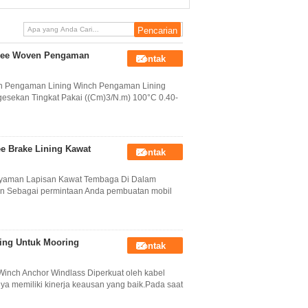
ree Woven Pengaman
Kontak
n Pengaman Lining Winch Pengaman Lining
 gesekan Tingkat Pakai ((Cm)3/N.m) 100°C 0.40-
e Brake Lining Kawat
Kontak
Anyaman Lapisan Kawat Tembaga Di Dalam
an Sebagai permintaan Anda pembuatan mobil
ing Untuk Mooring
Kontak
Winch Anchor Windlass Diperkuat oleh kabel
a memiliki kinerja keausan yang baik.Pada saat