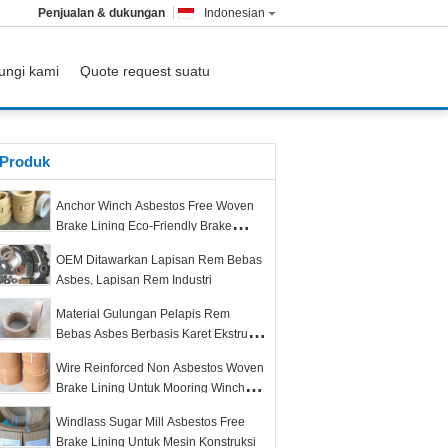
Penjualan & dukungan
Indonesian
ungi kami
Quote request suatu
Produk
Anchor Winch Asbestos Free Woven
Brake Lining Eco-Friendly Brake
Lining dalam Roll
OEM Ditawarkan Lapisan Rem Bebas
Asbes, Lapisan Rem Industri
Material Gulungan Pelapis Rem
Bebas Asbes Berbasis Karet Ekstrusi
Kualitas Sangat Baik
Wire Reinforced Non Asbestos Woven
Brake Lining Untuk Mooring Winch
Anchor Windlass
Windlass Sugar Mill Asbestos Free
Brake Lining Untuk Mesin Konstruksi