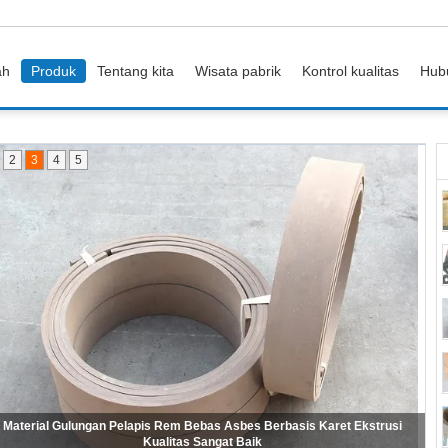
ah
Produk
Tentang kita
Wisata pabrik
Kontrol kualitas
Hub
2
3
4
5
ire Reinforced Non Asbestos Woven Brake Lining Untuk Mooring Winch
Anchor Windlass