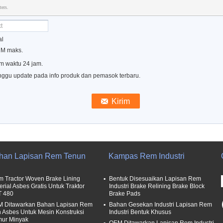
ters.
al
0 M maks.
m waktu 24 jam.
nggu update pada info produk dan pemasok terbaru.
han Lapisan Rem Tenun
Kampas Rem Industri
m Tractor Woven Brake Lining
Bentuk Disesuaikan Lapisan Rem
erial Asbes Gratis Untuk Traktor
Industri Brake Relining Brake Block
T 480
Brake Pads
 Ditawarkan Bahan Lapisan Rem
Bahan Gesekan Industri Lapisan Rem
 Asbes Untuk Mesin Konstruksi
Industri Bentuk Khusus
ur Minyak