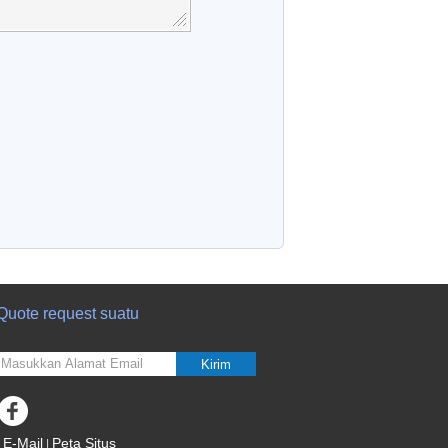
Quote request suatu
Kirim
E-Mail
Peta Situs
|