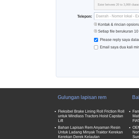
Enter between 20 to 3,000 charac
Telepon:
Kontak & rincian opsion
Setiap file berukuran 1
Please reply saya dala
Email saya dua kali mi
Gulungan lapisan rem
Ba
Fleksibel Brake Lining Roll Friction Roll
Far
untuk Windlass Tractors Hoist Capstan
Mat
Lift
FIA
Bahan Lapisan Rem Anyaman Resin
OEM
Untuk Ladang Minyak Traktor Kerekan
Non
Kerekan Derek Kelautan
Sum