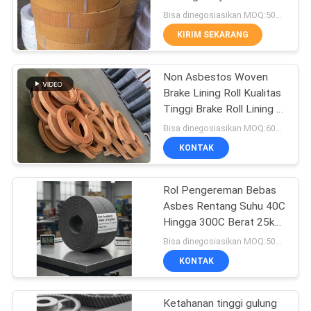
Kerekan Kerekan Derek
Bisa dinegosiasikan MOQ:500 kg
Kelautan
KIRIM SEKARANG
32
Bahan Lapisan Rem
Non Asbestos Woven
Brake Lining Roll Kualitas
Tenun
Tinggi Brake Roll Lining di
Harga Terbaik
Bisa dinegosiasikan MOQ:600 kg
KONTAK
Rol Pengereman Bebas
29
Asbes Rentang Suhu 40C
Kampas Rem
Hingga 300C Berat 25kg
Ideal untuk Aplikasi
Bisa dinegosiasikan MOQ:500 Kgs
Industri
Pengereman Kendaraan
KONTAK
Industri
Ketahanan tinggi gulung