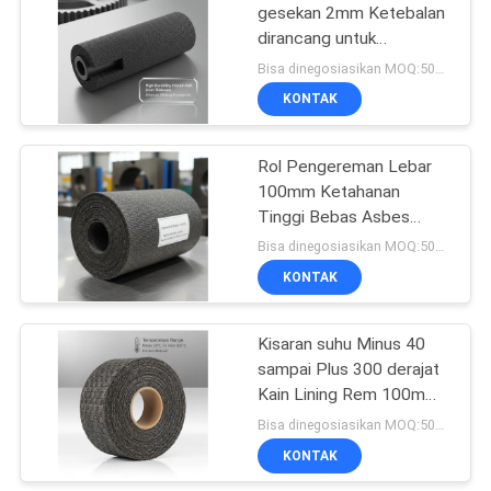
gesekan 2mm Ketebalan
dirancang untuk
10
meningkatkan efisiensi
Bisa dinegosiasikan MOQ:500 Kgs
mesin melalui
KONTAK
Seal Ring Gasket
pengendalian gesekan
dan umur panjang
Rol Pengereman Lebar
100mm Ketahanan
Tinggi Bebas Asbes
Cocok untuk Manufaktur
Bisa dinegosiasikan MOQ:500 Kgs
Kampas Rem dan
KONTAK
17
Komponen Gesekan
Kampas Rem Bebas
Kisaran suhu Minus 40
sampai Plus 300 derajat
Asbes
Kain Lining Rem 100mm
Lebar Material gesekan
Bisa dinegosiasikan MOQ:500 Kgs
untuk sistem rem tugas
KONTAK
berat