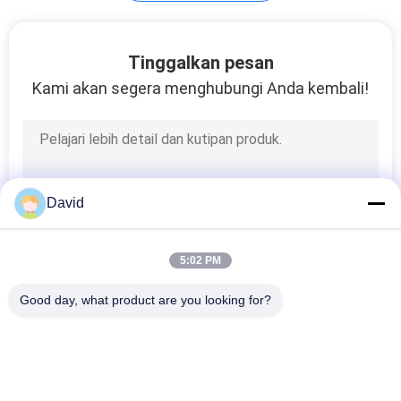
Bushing Bebas
Tinggalkan pesan
Minyak
Kami akan segera menghubungi Anda kembali!
7
David
Gulungan Lapisan
Rem yang Dibentuk
5:02 PM
Good day, what product are you looking for?
Bad Request
Semua
9
Gulungan Lapisan 
Lapisan Gulungan 