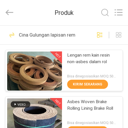
Zhengzhou
Kebona
Industry
Produk
Co.,
Ltd.
All
Rights
Reserved.
RUMAH
42
Cina Gulungan lapisan rem
Gulungan lapisan
PRODUK
rem
HOT
Lengan rem kain resin
non-asbes dalam rol
TENTANG
KAMI
Bisa dinegosiasikan MOQ:500 kg
KIRIM SEKARANG
23
TUR
Lapisan Gulungan
HOT
Asbes Woven Brake
PABRIK
Rolling Lining Brake Roll
Rem
KONTROL
Bisa dinegosiasikan MOQ:500 kg