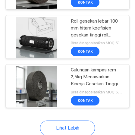
KONTAK
6
Pengereman
Bahan Gesekan Rem
Roll gesekan lebar 100
mm hitam koefisien
gesekan tinggi roll
dirancang untuk industri
Bisa dinegosiasikan MOQ:500 Kgs
pengolahan kertas dan
KONTAK
percetakan
15
Gulungan kampas rem
2,5kg Menawarkan
Kinerja Gesekan Tinggi
bantalan rem mobil
Rentang Suhu Negatif 40
Bisa dinegosiasikan MOQ:500 Kgs
Celsius hingga Positif
KONTAK
300 Celsius
Lihat Lebih
18