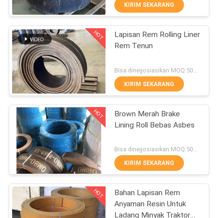
KUALITAS
KIRIM SEKARANG
HOT
Lapisan Rem Rolling Liner
HUBUNGI
25
Rem Tenun
KAMI
Woven Brake Lining
Bisa dinegosiasikan MOQ:500 kg
Roll
PERMINTAAN
KIRIM SEKARANG
PENAWARAN
HOT
Brown Merah Brake
Lining Roll Bebas Asbes
SITEMAP
34
Bisa dinegosiasikan MOQ:500 kg
PRIVACY
KIRIM SEKARANG
Bahan Blok Rem
POLICY
HOT
Bahan Lapisan Rem
Anyaman Resin Untuk
Ladang Minyak Traktor