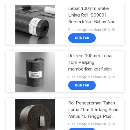
Lebar 100mm Brake
8
Lining Roll ISO9001
Lembar Bahan
Bersertifikat Bahan Non
Asbestos Dirancang
Bisa dinegosiasikan MOQ:500 Kgs
Gesekan
untuk Kompatibilitas
KONTAK
Sistem Brake Superior
Rol rem 100mm Lebar
10m Panjang
memberikan koefisien
11
gesekan yang sangat baik
Bisa dinegosiasikan MOQ:500 Kgs
penting untuk sistem
KONTAK
Lapisan Pita Rem
pengereman kritis
keselamatan
Rol Pengereman Tahan
Lama 10m Rentang Suhu
Minus 40 Hingga Plus
300 Derajat Direkayasa
Bisa dinegosiasikan MOQ:500 Kgs
Untuk Sistem