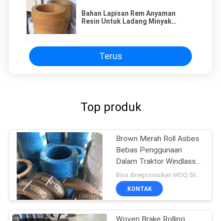
Bahan Lapisan Rem Anyaman
Resin Untuk Ladang Minyak
Traktor Kerekan Kerekan Derek
Kelautan
Terus
Top produk
Brown Merah Roll Asbes
Bebas Penggunaan
Dalam Traktor Windlass
Brake Lining
Bisa dinegosiasikan MOQ:500 kg
KONTAK
Woven Brake Rolling