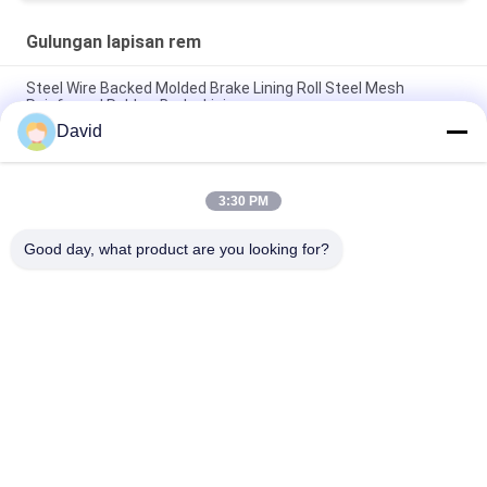
Gulungan lapisan rem
Steel Wire Backed Molded Brake Lining Roll Steel Mesh
Reinforced Rubber Brake Lining
David
High Temperature Range -40C To 300C Brake Lining Roll with
ISO9001 Certification and 2mm Thickness
3:30 PM
Automotive Brake System Friction Roll 100mm Width for
Smooth and Braking Experience
Good day, what product are you looking for?
Bad Request
Semua
Gulungan Lapisan 
Lapisan Gulungan 
Rem
Rem
Woven Brake Lining 
Bahan Blok Rem
Roll
Bahan Lapisan Rem 
Kampas Rem 