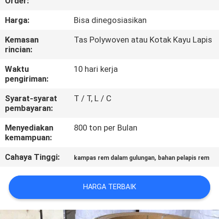
Order:
KUALITAS
Harga:
Bisa dinegosiasikan
HUBUNGI
Kemasan
Tas Polywoven atau Kotak Kayu Lapis
rincian:
KAMI
Waktu
10 hari kerja
pengiriman:
PERMINTAAN
Syarat-syarat
T / T, L / C
PENAWARAN
pembayaran:
Menyediakan
800 ton per Bulan
SITEMAP
kemampuan:
Cahaya Tinggi:
,
kampas rem dalam gulungan
bahan pelapis rem
PRIVACY
POLICY
HARGA TERBAIK