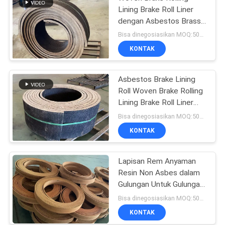
Lining Brake Roll Liner
dengan Asbestos Brass
Brake Lining Roll
Bisa dinegosiasikan MOQ:500 kg
KONTAK
Asbestos Brake Lining
Roll Woven Brake Rolling
Lining Brake Roll Liner
dengan Kuningan
Bisa dinegosiasikan MOQ:500 kg
KONTAK
Lapisan Rem Anyaman
Resin Non Asbes dalam
Gulungan Untuk Gulungan
Lapisan Rem Winch Laut
Bisa dinegosiasikan MOQ:500 kg
KONTAK