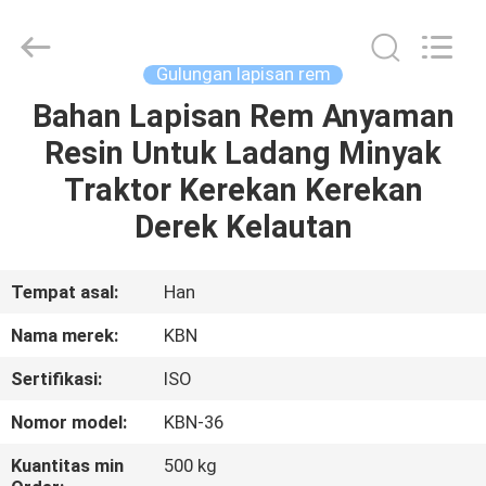
Zhengzhou
Kebona
Industry
Co.,
Ltd.
Gulungan lapisan rem
All
Rights
Reserved.
Bahan Lapisan Rem Anyaman
RUMAH
Resin Untuk Ladang Minyak
PRODUK
Traktor Kerekan Kerekan
Derek Kelautan
TENTANG
KAMI
Tempat asal:
Han
Nama merek:
KBN
TUR
Sertifikasi:
ISO
PABRIK
Nomor model:
KBN-36
KONTROL
Kuantitas min
500 kg