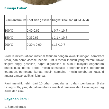
Kinerja Pakai:
Suhu antarmuka
Koefisien gesekan
Tingkat keausan ((CM3/NM)
100°C
0.40-0.65
≤ 0,7 × 10-7
150°C
0.350.65
≤ 1,1 × 10-7
200°C
0.30 ¢ 0.60
≤1,3×10-7
Produk ini terbuat dari material tenunan dengan kawat kuningan, serat kaca
resin, dan serat viscose, berlaku untuk mesin industri yang membutuhkan
tingkat tinggi gesekan, dapat digunakan di sumur minyak,Pengeboran,
pabrik gula, derek, derek, mesin konstruksi, generator listrik, pengontrol
tegangan, pemotong kertas, mesin stamping, mesin peleburan kaca, di
antara banyak aplikasi lainnya.
Kami memiliki lebih dari 10 tahun pengalaman dalam pembuatan Brake
Lining Rolls, yang dapat membawa manfaat bersama dan keuntungan bagi
Anda dan kami.
Layanan kami:
1. Sampel gratis