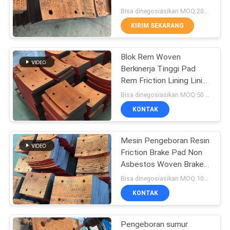
Bisa dinegosiasikan MOQ:200 pcs
KIRIM SEKARANG
32
Bahan Lapisan Rem
Blok Rem Woven
Berkinerja Tinggi Pad
Tenun
Rem Friction Lining Lining
Rem Woven
Bisa dinegosiasikan MOQ:50 pcs
KONTAK
Mesin Pengeboran Resin
29
Friction Brake Pad Non
Kampas Rem
Asbestos Woven Brake
Block Material
Bisa dinegosiasikan MOQ:100 pcs
Industri
KONTAK
Pengeboran sumur