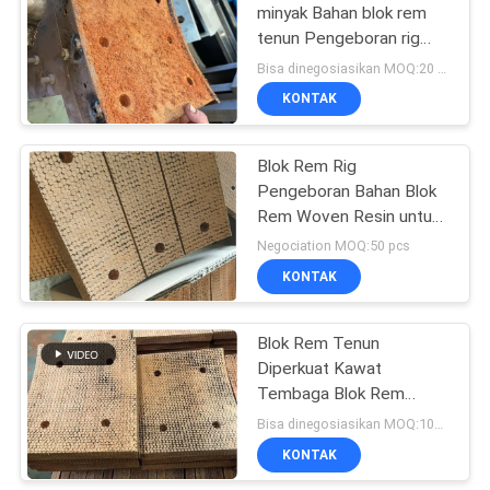
minyak Bahan blok rem
tenun Pengeboran rig
10
blok rem Pengemudi
Bisa dinegosiasikan MOQ:20 pcs
tumpukan
KONTAK
Seal Ring Gasket
Blok Rem Rig
Pengeboran Bahan Blok
Rem Woven Resin untuk
Pile Driver Brake
Negociation MOQ:50 pcs
KONTAK
17
Kampas Rem Bebas
Blok Rem Tenun
Diperkuat Kawat
Asbes
Tembaga Blok Rem
Kawat Kuningan
Bisa dinegosiasikan MOQ:100 pcs
Pengeboran Sumur
KONTAK
Minyak