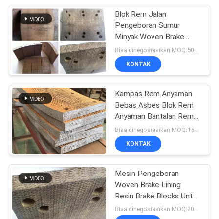
Blok Rem Jalan
8
Pengeboran Sumur
Lembar Bahan
Minyak Woven Brake
Linings Untuk Mesin Bor
Bisa dinegosiasikan MOQ:500 kg
Gesekan
KONTAK
Kampas Rem Anyaman
Bebas Asbes Blok Rem
Anyaman Bantalan Rem
11
Anyaman untuk
Bisa dinegosiasikan MOQ:150 PCS
Pengeboran Sumur
KONTAK
Lapisan Pita Rem
Minyak
Mesin Pengeboran
Woven Brake Lining
Resin Brake Blocks Untuk
Oil Well Drilling Rig
Bisa dinegosiasikan MOQ:200 pcs