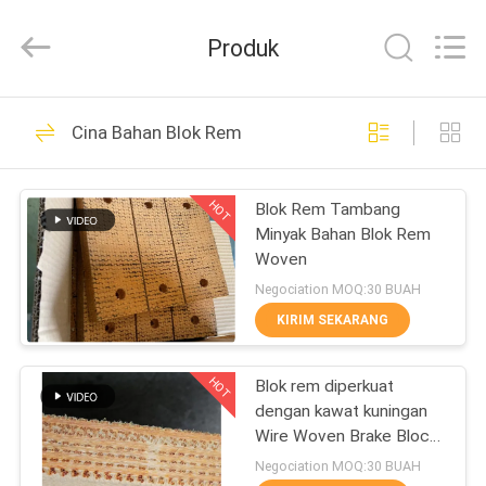
Zhengzhou
Kebona
Industry
Produk
Co.,
Ltd.
All
Rights
Reserved.
RUMAH
42
Cina Bahan Blok Rem
Gulungan lapisan
PRODUK
rem
HOT
Blok Rem Tambang
Minyak Bahan Blok Rem
TENTANG
Woven
KAMI
Negociation MOQ:30 BUAH
KIRIM SEKARANG
23
TUR
Lapisan Gulungan
HOT
Blok rem diperkuat
PABRIK
dengan kawat kuningan
Rem
Wire Woven Brake Block
KONTROL
Material untuk sumur
Negociation MOQ:30 BUAH