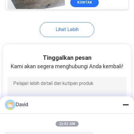
KONTAK
6
Bahan Gesekan Rem
Lihat Lebih
Tinggalkan pesan
Kami akan segera menghubungi Anda kembali!
15
bantalan rem mobil
David
11:01 AM
18