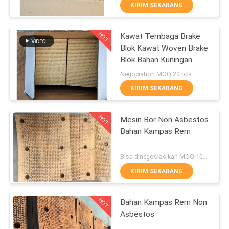
minyak
KUALITAS
KIRIM SEKARANG
HOT
Kawat Tembaga Brake
HUBUNGI
25
Blok Kawat Woven Brake
KAMI
Blok Bahan Kuningan
Woven Brake Lining
Kawat Diperkuat
Negociation MOQ:20 pcs
Roll
PERMINTAAN
KIRIM SEKARANG
PENAWARAN
HOT
Mesin Bor Non Asbestos
Bahan Kampas Rem
SITEMAP
34
Bisa dinegosiasikan MOQ:100 pcs
PRIVACY
KIRIM SEKARANG
Bahan Blok Rem
POLICY
HOT
Bahan Kampas Rem Non
Asbestos