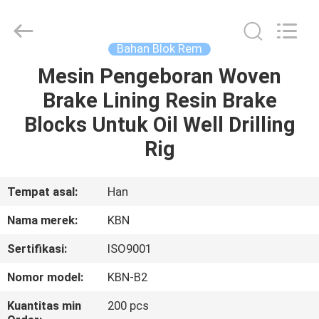
Zhengzhou
Kebona
Industry
Co.,
Ltd.
Bahan Blok Rem
All
Rights
Reserved.
Mesin Pengeboran Woven
RUMAH
Brake Lining Resin Brake
PRODUK
Blocks Untuk Oil Well Drilling
Rig
TENTANG
KAMI
Tempat asal:
Han
Nama merek:
KBN
TUR
Sertifikasi:
ISO9001
PABRIK
Nomor model:
KBN-B2
KONTROL
Kuantitas min
200 pcs