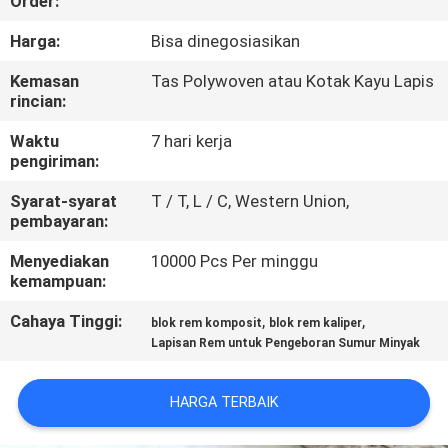
Order:
KUALITAS
Harga:
Bisa dinegosiasikan
HUBUNGI
Kemasan
Tas Polywoven atau Kotak Kayu Lapis
rincian:
KAMI
Waktu
7 hari kerja
pengiriman:
PERMINTAAN
Syarat-syarat
T / T, L / C, Western Union,
PENAWARAN
pembayaran:
Menyediakan
10000 Pcs Per minggu
SITEMAP
kemampuan:
Cahaya Tinggi:
,
,
blok rem komposit
blok rem kaliper
PRIVACY
Lapisan Rem untuk Pengeboran Sumur Minyak
POLICY
HARGA TERBAIK