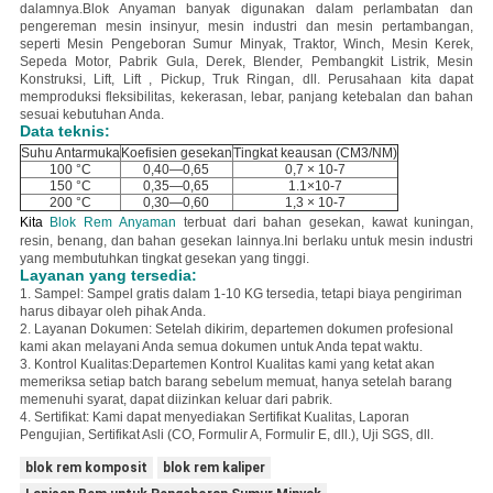
dalamnya.Blok Anyaman banyak digunakan dalam perlambatan dan
pengereman mesin insinyur, mesin industri dan mesin pertambangan,
seperti Mesin Pengeboran Sumur Minyak, Traktor, Winch, Mesin Kerek,
Sepeda Motor, Pabrik Gula, Derek, Blender, Pembangkit Listrik, Mesin
Konstruksi, Lift, Lift , Pickup, Truk Ringan, dll.
Perusahaan kita
dapat
memproduksi fleksibilitas, kekerasan, lebar, panjang ketebalan dan bahan
sesuai kebutuhan Anda.
Data teknis:
Suhu Antarmuka
Koefisien gesekan
Tingkat keausan (CM3/NM)
100 °C
0,40—0,65
0,7 × 10-7
150 °C
0,35—0,65
1.1×10-7
200 °C
0,30—0,60
1,3 × 10-7
Kita
Blok Rem Anyaman
terbuat dari bahan gesekan, kawat kuningan,
resin, benang, dan bahan gesekan lainnya.Ini berlaku untuk mesin industri
yang membutuhkan tingkat gesekan yang tinggi.
Layanan yang tersedia:
1. Sampel: Sampel gratis dalam 1-10 KG tersedia, tetapi biaya pengiriman
harus dibayar oleh pihak Anda.
2. Layanan Dokumen: Setelah dikirim, departemen dokumen profesional
kami akan melayani Anda semua dokumen untuk Anda tepat waktu.
3. Kontrol Kualitas:
Departemen Kontrol Kualitas kami yang ketat akan
memeriksa setiap batch barang sebelum memuat, hanya setelah barang
memenuhi syarat, dapat diizinkan keluar dari pabrik.
4. Sertifikat: Kami dapat menyediakan Sertifikat Kualitas, Laporan
Pengujian, Sertifikat Asli (CO, Formulir A, Formulir E, dll.), Uji SGS, dll.
blok rem komposit
blok rem kaliper