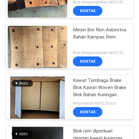
Bisa dinegosiasikan MOQ:200 pcs
KONTAK
Mesin Bor Non Asbestos
Bahan Kampas Rem
Bisa dinegosiasikan MOQ:100 pcs
KONTAK
Kawat Tembaga Brake
Blok Kawat Woven Brake
Blok Bahan Kuningan
Kawat Diperkuat
Negociation MOQ:20 pcs
KONTAK
Blok rem diperkuat
dengan kawat kuningan