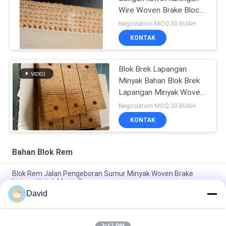
Wire Woven Brake Block
Material untuk sumur
Negociation MOQ:30 BUAH
minyak
KONTAK
Blok Brek Lapangan
Minyak Bahan Blok Brek
Lapangan Minyak Woven
untuk Pengeboran Pile
Negociation MOQ:30 BUAH
Driver
KONTAK
Bahan Blok Rem
Blok Rem Jalan Pengeboran Sumur Minyak Woven Brake
Linings Untuk Mesin Bor
David
Kampas Rem Anyaman Bebas Asbes Blok Rem Anyaman
Bantalan Rem Anyaman untuk Pengeboran Sumur Minyak