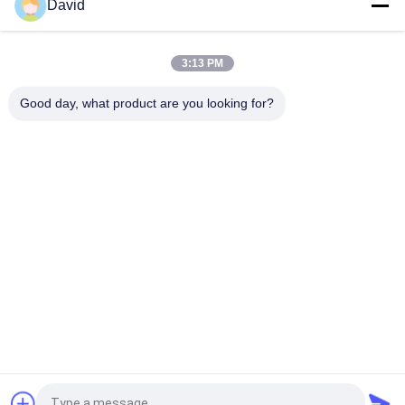
David
High Temperature Range -40C To 300C Brake Lining Roll with
ISO9001 Certification and 2mm Thickness
3:13 PM
Automotive Brake System Friction Roll 100mm Width for
Smooth and Braking Experience
Good day, what product are you looking for?
Bad Request
Semua
Gulungan Lapisan 
Lapisan Gulungan 
Rem
Rem
Woven Brake Lining 
Bahan Blok Rem
Roll
Bahan Lapisan Rem 
Kampas Rem 
Tenun
Industri
Kampas Rem Bebas 
Seal Ring Gasket
Asbes