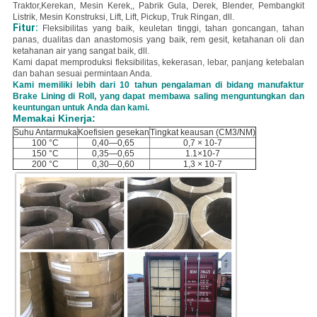
Traktor,
Kerekan, Mesin Kerek,, Pabrik Gula, Derek, Blender, Pembangkit
Listrik, Mesin Konstruksi, Lift, Lift, Pickup, Truk Ringan, dll.
Fitur:
Fleksibilitas yang baik, keuletan tinggi, tahan goncangan, tahan
panas, dualitas dan anastomosis yang baik, rem gesit, ketahanan oli dan
ketahanan air yang sangat baik, dll.
Kami dapat memproduksi fleksibilitas, kekerasan, lebar, panjang ketebalan
dan bahan sesuai permintaan Anda.
Kami memiliki lebih dari 10 tahun pengalaman di bidang manufaktur
Brake Lining di Roll, yang dapat membawa saling menguntungkan dan
keuntungan untuk Anda dan kami.
Memakai Kinerja:
Suhu Antarmuka
Koefisien gesekan
Tingkat keausan (CM3/NM)
100 °C
0,40—0,65
0,7 × 10-7
150 °C
0,35—0,65
1.1×10-7
200 °C
0,30—0,60
1,3 × 10-7