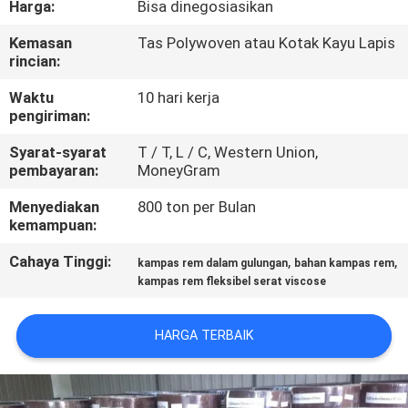
Harga:
Bisa dinegosiasikan
KUALITAS
Kemasan
Tas Polywoven atau Kotak Kayu Lapis
rincian:
HUBUNGI
KAMI
Waktu
10 hari kerja
pengiriman:
Syarat-syarat
T / T, L / C, Western Union,
PERMINTAAN
pembayaran:
MoneyGram
PENAWARAN
Menyediakan
800 ton per Bulan
kemampuan:
SITEMAP
Cahaya Tinggi:
,
,
kampas rem dalam gulungan
bahan kampas rem
kampas rem fleksibel serat viscose
PRIVACY
POLICY
HARGA TERBAIK