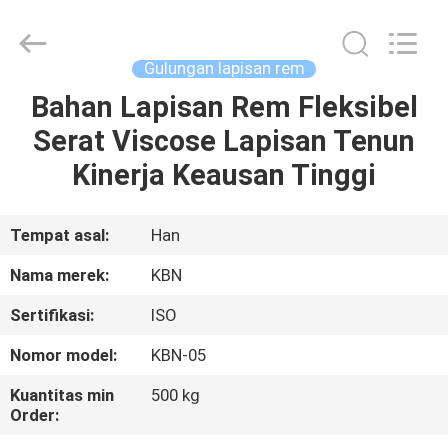
Zhengzhou
Kebona
Industry
Co.,
Ltd.
Gulungan lapisan rem
All
Rights
Reserved.
Bahan Lapisan Rem Fleksibel
RUMAH
Serat Viscose Lapisan Tenun
PRODUK
Kinerja Keausan Tinggi
TENTANG
Tempat asal:
Han
KAMI
Nama merek:
KBN
Sertifikasi:
ISO
TUR
Nomor model:
KBN-05
PABRIK
Kuantitas min
500 kg
Order:
KONTROL