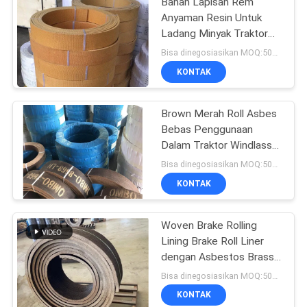
Bahan Lapisan Rem
Anyaman Resin Untuk
Ladang Minyak Traktor
Kerekan Kerekan Derek
Bisa dinegosiasikan MOQ:500 kg
Kelautan
KONTAK
Brown Merah Roll Asbes
Bebas Penggunaan
Dalam Traktor Windlass
Brake Lining
Bisa dinegosiasikan MOQ:500 kg
KONTAK
Woven Brake Rolling
Lining Brake Roll Liner
dengan Asbestos Brass
Brake Lining Roll
Bisa dinegosiasikan MOQ:500 kg
KONTAK