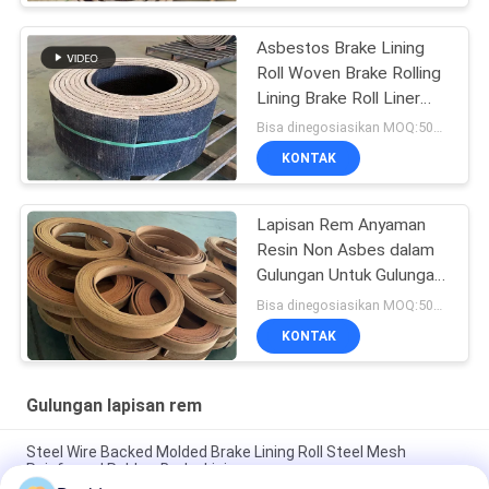
Asbestos Brake Lining
Roll Woven Brake Rolling
Lining Brake Roll Liner
dengan Kuningan
Bisa dinegosiasikan MOQ:500 kg
KONTAK
Lapisan Rem Anyaman
Resin Non Asbes dalam
Gulungan Untuk Gulungan
Lapisan Rem Winch Laut
Bisa dinegosiasikan MOQ:500 kg
KONTAK
Gulungan lapisan rem
Steel Wire Backed Molded Brake Lining Roll Steel Mesh
Reinforced Rubber Brake Lining