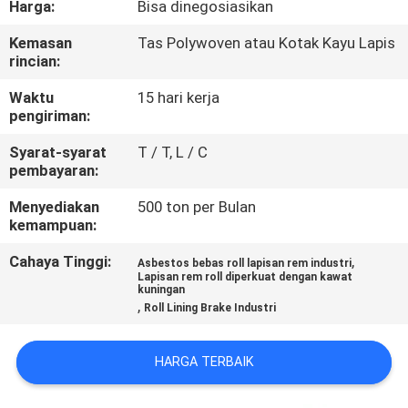
Harga:
Bisa dinegosiasikan
KUALITAS
Kemasan
Tas Polywoven atau Kotak Kayu Lapis
rincian:
HUBUNGI
KAMI
Waktu
15 hari kerja
pengiriman:
Syarat-syarat
T / T, L / C
PERMINTAAN
pembayaran:
PENAWARAN
Menyediakan
500 ton per Bulan
kemampuan:
SITEMAP
Cahaya Tinggi:
,
Asbestos bebas roll lapisan rem industri
Lapisan rem roll diperkuat dengan kawat
kuningan
PRIVACY
,
Roll Lining Brake Industri
POLICY
HARGA TERBAIK