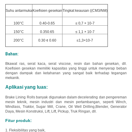
Suhu antarmuka
Koefisien gesekan
Tingkat keausan ((CM3/NM)
100°C
0.40-0.65
≤ 0,7 × 10-7
150°C
0.350.65
≤ 1,1 × 10-7
200°C
0.30 ¢ 0.60
≤1,3×10-7
Bahan:
B
kawat ras, serat kaca, serat viscose, resin dan bahan gesekan, dll.
Koefisien gesekan memiliki kapasitas yang tinggi untuk menyerap beban
dengan dampak dan ketahanan yang sangat baik terhadap tegangan
mekanik.
Aplikasi yang luas:
Brake Lining Rolls banyak digunakan dalam decelerating dan pengereman
mesin teknik, mesin industri dan mesin pertambangan, seperti Winch,
Windlass, Traktor, Sugar Mill, Crane, Oil Well Drilling,Blender, Generator
Daya, Mesin Konstruksi, Lift, Lift, Pickup, Truk Ringan, dll.
Fitur produk:
1. Fleksibilitas yang baik,