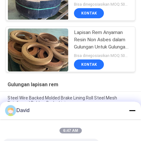
dengan Kuningan
Bisa dinegosiasikan MOQ:500 kg
KONTAK
Lapisan Rem Anyaman
Resin Non Asbes dalam
Gulungan Untuk Gulungan
Lapisan Rem Winch Laut
Bisa dinegosiasikan MOQ:500 kg
KONTAK
Gulungan lapisan rem
Steel Wire Backed Molded Brake Lining Roll Steel Mesh
Reinforced Rubber Brake Lining
David
High Temperature Range -40C To 300C Brake Lining Roll with
ISO9001 Certification and 2mm Thickness
6:47 AM
Automotive Brake System Friction Roll 100mm Width for
Smooth and Braking Experience