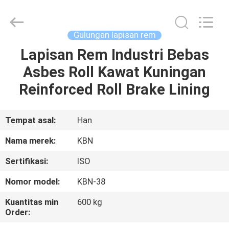
Zhengzhou
Kebona
Industry
Co.,
Ltd.
Gulungan lapisan rem
All
Rights
Reserved.
Lapisan Rem Industri Bebas
RUMAH
Asbes Roll Kawat Kuningan
PRODUK
Reinforced Roll Brake Lining
TENTANG
Tempat asal:
Han
KAMI
Nama merek:
KBN
Sertifikasi:
ISO
TUR
Nomor model:
KBN-38
PABRIK
Kuantitas min
600 kg
Order:
KONTROL