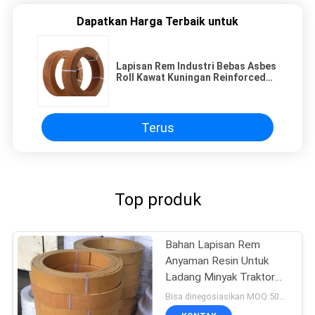
Dapatkan Harga Terbaik untuk
Lapisan Rem Industri Bebas Asbes
Roll Kawat Kuningan Reinforced
Roll Brake Lining
Terus
Top produk
Bahan Lapisan Rem
Anyaman Resin Untuk
Ladang Minyak Traktor
Kerekan Kerekan Derek
Bisa dinegosiasikan MOQ:500 kg
Kelautan