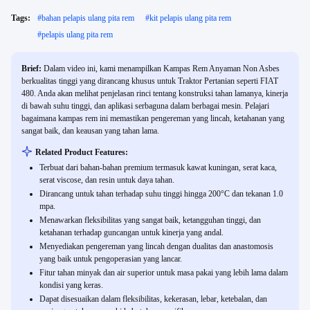
Tags:
#
bahan pelapis ulang pita rem
#
kit pelapis ulang pita rem
#
pelapis ulang pita rem
Brief:
Dalam video ini, kami menampilkan Kampas Rem Anyaman Non Asbes
berkualitas tinggi yang dirancang khusus untuk Traktor Pertanian seperti FIAT
480. Anda akan melihat penjelasan rinci tentang konstruksi tahan lamanya, kinerja
di bawah suhu tinggi, dan aplikasi serbaguna dalam berbagai mesin. Pelajari
bagaimana kampas rem ini memastikan pengereman yang lincah, ketahanan yang
sangat baik, dan keausan yang tahan lama.
Related Product Features:
Terbuat dari bahan-bahan premium termasuk kawat kuningan, serat kaca,
serat viscose, dan resin untuk daya tahan.
Dirancang untuk tahan terhadap suhu tinggi hingga 200°C dan tekanan 1.0
mpa.
Menawarkan fleksibilitas yang sangat baik, ketangguhan tinggi, dan
ketahanan terhadap guncangan untuk kinerja yang andal.
Menyediakan pengereman yang lincah dengan dualitas dan anastomosis
yang baik untuk pengoperasian yang lancar.
Fitur tahan minyak dan air superior untuk masa pakai yang lebih lama dalam
kondisi yang keras.
Dapat disesuaikan dalam fleksibilitas, kekerasan, lebar, ketebalan, dan