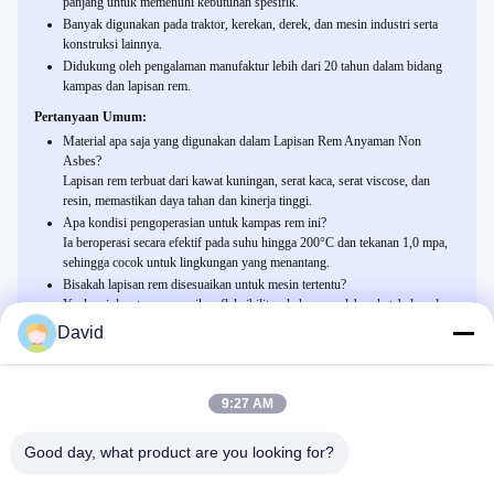
panjang untuk memenuhi kebutuhan spesifik.
Banyak digunakan pada traktor, kerekan, derek, dan mesin industri serta
konstruksi lainnya.
Didukung oleh pengalaman manufaktur lebih dari 20 tahun dalam bidang
kampas dan lapisan rem.
Pertanyaan Umum:
Material apa saja yang digunakan dalam Lapisan Rem Anyaman Non
Asbes?
Lapisan rem terbuat dari kawat kuningan, serat kaca, serat viscose, dan
resin, memastikan daya tahan dan kinerja tinggi.
Apa kondisi pengoperasian untuk kampas rem ini?
Ia beroperasi secara efektif pada suhu hingga 200°C dan tekanan 1,0 mpa,
sehingga cocok untuk lingkungan yang menantang.
Bisakah lapisan rem disesuaikan untuk mesin tertentu?
Ya, kami dapat menyesuaikan fleksibilitas, kekerasan, lebar, ketebalan, dan
panjang untuk memenuhi kebutuhan dan aplikasi spesifik Anda.
David
9:27 AM
Related Products
Traktor Pertanian Woven Brake Band Lining Asbestos Free For
Good day, what product are you looking for?
Tractor FIAT 480