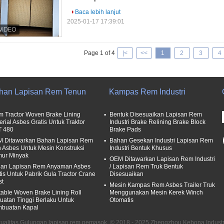
Baca lebih lanjut
2025-01-17 17:39:01
Page 1 of 4
|<
<<
1
2
3
4
han Lapisan Rem Tenun
Kampas Rem Industri
m Tractor Woven Brake Lining
Bentuk Disesuaikan Lapisan Rem
erial Asbes Gratis Untuk Traktor
Industri Brake Relining Brake Block
T 480
Brake Pads
 Ditawarkan Bahan Lapisan Rem
Bahan Gesekan Industri Lapisan Rem
 Asbes Untuk Mesin Konstruksi
Industri Bentuk Khusus
ur Minyak
OEM Ditawarkan Lapisan Rem Industri
an Lapisan Rem Anyaman Asbes
/ Lapisan Rem Truk Bentuk
tis Untuk Pabrik Gula Tractor Crane
Disesuaikan
st
Mesin Kampas Rem Asbes Trailer Truk
table Woven Brake Lining Roll
Menggunakan Mesin Kerek Winch
uatan Tinggi Berlaku Untuk
Otomatis
buatan Kapal
ualitas Gulungan lapisan rem pemasok. © 2018 - 2025 Zhengzhou Kebona Industry 