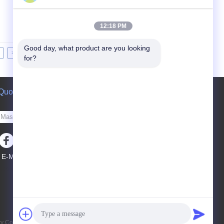
12:18 PM
Good day, what product are you looking 
>>
>|
for?
Quote request suatu
Kirim
E-Mail
Peta Situs
|
Situs Seluler
Co., Ltd. All Rights Reserved.