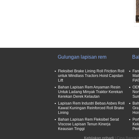
Gulungan lapisan rem
Ba
Fleksibel Brake Lining Roll Friction Roll
Far
untuk Windlass Tractors Hoist Capstan
Mat
Lift
FIA
Bahan Lapisan Rem Anyaman Resin
OEM
Untuk Ladang Minyak Traktor Kerekan
Non
Kerekan Derek Kelautan
Sum
Lapisan Rem Industri Bebas Asbes Roll
Bah
Kawat Kuningan Reinforced Roll Brake
Gra
Lining
Hoi
Bahan Lapisan Rem Fleksibel Serat
Por
Viscose Lapisan Tenun Kinerja
Kek
Keausan Tinggi
Pem
Kebijakan pribadi
| Cina Bagus k