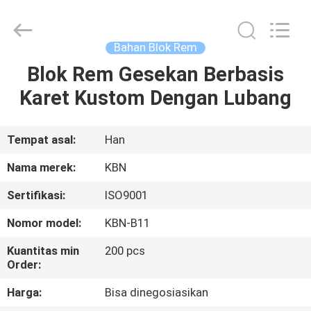
Zhengzhou
Kebona
Industry
Co.,
Ltd.
Bahan Blok Rem
All
Rights
Reserved.
Blok Rem Gesekan Berbasis
RUMAH
Karet Kustom Dengan Lubang
PRODUK
Tempat asal:
Han
TENTANG
Nama merek:
KBN
KAMI
Sertifikasi:
ISO9001
Nomor model:
KBN-B11
TUR
PABRIK
Kuantitas min
200 pcs
Order:
Harga:
Bisa dinegosiasikan
KONTROL