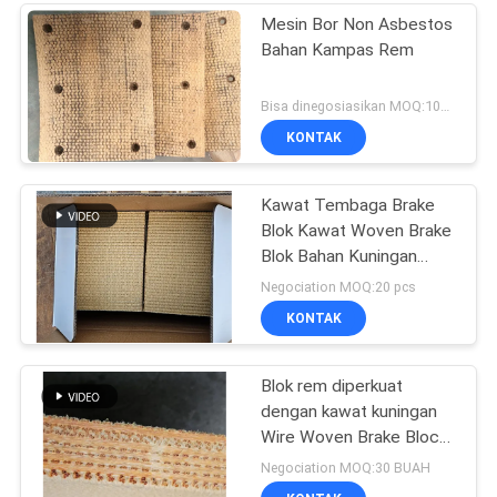
Mesin Bor Non Asbestos
Bahan Kampas Rem
Bisa dinegosiasikan MOQ:100 pcs
KONTAK
Kawat Tembaga Brake
Blok Kawat Woven Brake
Blok Bahan Kuningan
Kawat Diperkuat
Negociation MOQ:20 pcs
KONTAK
Blok rem diperkuat
dengan kawat kuningan
Wire Woven Brake Block
Material untuk sumur
Negociation MOQ:30 BUAH
minyak