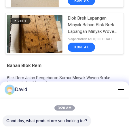
KONTAK
Blok Brek Lapangan
Minyak Bahan Blok Brek
Lapangan Minyak Woven
untuk Pengeboran Pile
Negociation MOQ:30 BUAH
Driver
KONTAK
Bahan Blok Rem
Blok Rem Jalan Pengeboran Sumur Minyak Woven Brake
Linings Untuk Mesin Bor
David
Kampas Rem Anyaman Bebas Asbes Blok Rem Anyaman
Bantalan Rem Anyaman untuk Pengeboran Sumur Minyak
3:20 AM
Mesin Pengeboran Woven Brake Lining Resin Brake Blocks
Untuk Oil Well Drilling Rig
Good day, what product are you looking for?