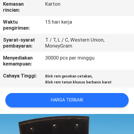
KUALITAS
Kemasan
Karton
rincian:
HUBUNGI
Waktu
15 hari kerja
pengiriman:
KAMI
Syarat-syarat
T / T, L / C, Western Union,
pembayaran:
MoneyGram
PERMINTAAN
Menyediakan
30000 pcs per minggu
PENAWARAN
kemampuan:
Cahaya Tinggi:
,
Blok rem gesekan cetakan
SITEMAP
Blok rem tenun khusus berbasis karet
PRIVACY
HARGA TERBAIK
POLICY