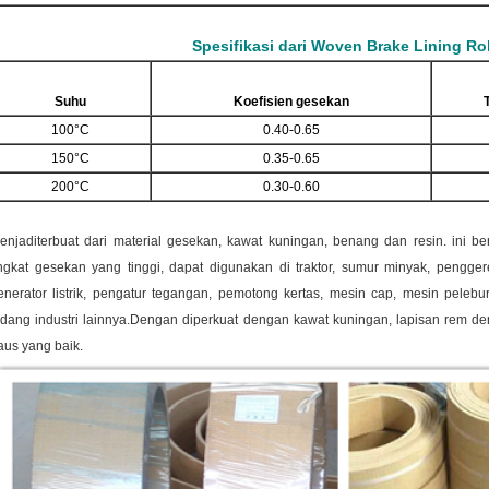
Spesifikasi dari Woven Brake Lining Rol
Suhu
Koefisien gesekan
100°C
0.40-0.65
150°C
0.35-0.65
200°C
0.30-0.60
enjadi
terbuat dari material gesekan, kawat kuningan, benang dan resin. ini b
ingkat gesekan yang tinggi, dapat digunakan di traktor, sumur minyak, penggerek,
enerator listrik, pengatur tegangan, pemotong kertas, mesin cap, mesin peleb
idang industri lainnya.
Dengan diperkuat dengan kawat kuningan, lapisan rem den
aus yang baik.