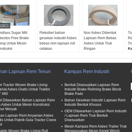
ndlass Sugar Mill
Fleksibel bahan
Non Asbes Dibentuk
Tr
bestos Free Brake
gesekan industri Asbes
Lapisan Rem Bebas
Re
ning Untuk Mesin
bebas rem lapisan roll
Asbes Untuk Truk
Tr
nstruksi
cetakan
Ringan
Ke
mpel:
bebas
Aplikasi:
Mesin
Aplikasi:
Mesin
Pe
EM:
Ya.
industri, kendaraan
industri, kendaraan
Pe
sistensi Minyak:
ringan
ringan
Me
gus sekali.
Sampel:
bebas
Sampel:
bebas
Gu
han Lapisan Rem Tenun
Kampas Rem Industri
han air:
Bagus
OEM:
Tersedia
OEM:
Tersedia
Bl
ali.
Resistensi Minyak:
Resistensi Minyak:
Li
m Tractor Woven Brake Lining
Bentuk Disesuaikan Lapisan Rem
Bagus sekali.
Bagus sekali.
O
erial Asbes Gratis Untuk Traktor
Industri Brake Relining Brake Block
Sa
T 480
Brake Pads
Te
 Ditawarkan Bahan Lapisan Rem
Bahan Gesekan Industri Lapisan Rem
 Asbes Untuk Mesin Konstruksi
Industri Bentuk Khusus
ur Minyak
OEM Ditawarkan Lapisan Rem Industri
an Lapisan Rem Anyaman Asbes
/ Lapisan Rem Truk Bentuk
tis Untuk Pabrik Gula Tractor Crane
Disesuaikan
st
Mesin Kampas Rem Asbes Trailer Truk
table Woven Brake Lining Roll
Menggunakan Mesin Kerek Winch