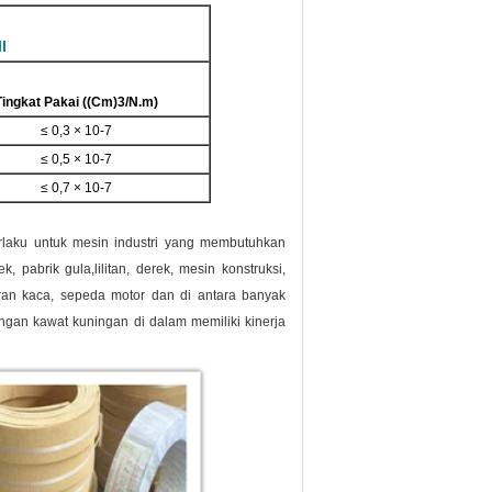
l
Tingkat Pakai ((Cm)
3/N.m)
≤ 0,3 × 10-7
≤ 0,5 × 10-7
≤ 0,7 × 10-7
erlaku untuk mesin industri yang membutuhkan
 pabrik gula,lilitan, derek, mesin konstruksi,
uran kaca, sepeda motor dan di antara banyak
gan kawat kuningan di dalam memiliki kinerja