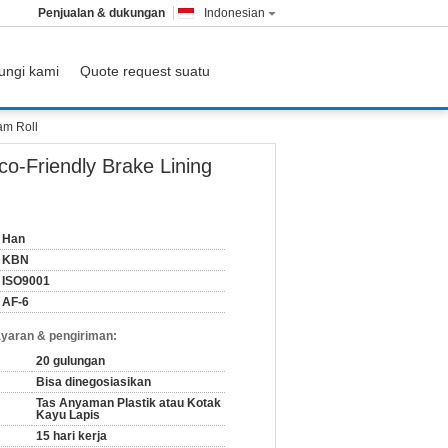
Penjualan & dukungan
Indonesian
ungi kami
Quote request suatu
am Roll
o-Friendly Brake Lining
Han
KBN
ISO9001
AF-6
yaran & pengiriman:
20 gulungan
Bisa dinegosiasikan
Tas Anyaman Plastik atau Kotak
Kayu Lapis
15 hari kerja