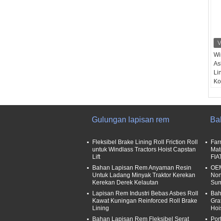
Wi
As
Li
Ko
Sa
O
Re
Ba
Gulungan lapisan rem
Ba
Ta
sek
Fleksibel Brake Lining Roll Friction Roll
Far
untuk Windlass Tractors Hoist Capstan
Mat
Lift
FIA
Bahan Lapisan Rem Anyaman Resin
OEM
Untuk Ladang Minyak Traktor Kerekan
Non
Kerekan Derek Kelautan
Sum
Lapisan Rem Industri Bebas Asbes Roll
Bah
Kawat Kuningan Reinforced Roll Brake
Gra
Lining
Hoi
Bahan Lapisan Rem Fleksibel Serat
Por