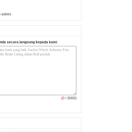
n asbes
nda secara langsung kepada kami
(
0
/ 3000)