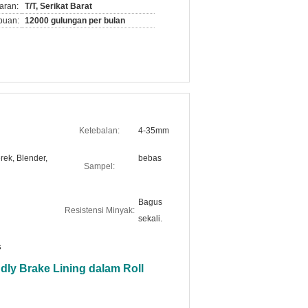
aran:
T/T, Serikat Barat
puan:
12000 gulungan per bulan
Ketebalan:
4-35mm
rek, Blender,
bebas
Sampel:
Bagus
Resistensi Minyak:
sekali.
s
ly Brake Lining dalam Roll