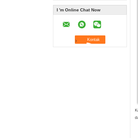
I 'm Online Chat Now
K
d