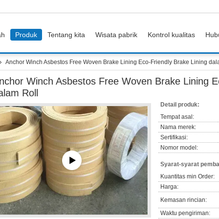
ah
Produk
Tentang kita
Wisata pabrik
Kontrol kualitas
Hub
Anchor Winch Asbestos Free Woven Brake Lining Eco-Friendly Brake Lining dal
nchor Winch Asbestos Free Woven Brake Lining Ec
alam Roll
Detail produk:
Tempat asal:
Nama merek:
Sertifikasi:
Nomor model:
Syarat-syarat pemba
Kuantitas min Order:
Harga:
Kemasan rincian:
Waktu pengiriman: