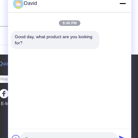
David
9:46 PM
(
0
/ 3000)
Good day, what product are you looking 
for?
Quote request suatu
Kirim
E-Mail
Peta Situs
|
Situs Seluler