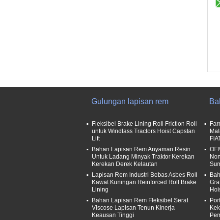
Gulungan lapisan rem
Ba
Fleksibel Brake Lining Roll Friction Roll
Far
untuk Windlass Tractors Hoist Capstan
Mat
Lift
FIA
Bahan Lapisan Rem Anyaman Resin
OEM
Untuk Ladang Minyak Traktor Kerekan
Non
Kerekan Derek Kelautan
Sum
Lapisan Rem Industri Bebas Asbes Roll
Bah
Kawat Kuningan Reinforced Roll Brake
Gra
Lining
Hoi
Bahan Lapisan Rem Fleksibel Serat
Por
Viscose Lapisan Tenun Kinerja
Kek
Keausan Tinggi
Pem