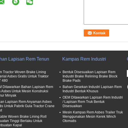
han Lapisan Rem Tenun
Kampas Rem Industri
m Tractor Woven Brake Lining
Bentuk Disesuaikan Lapisan Rem
erial Asbes Gratis Untuk Traktor
Industri Brake Relining Brake Block
T 480
Brake Pads
 Ditawarkan Bahan Lapisan Rem
Bahan Gesekan Industri Lapisan Rem
 Asbes Untuk Mesin Konstruksi
Industri Bentuk Khusus
ur Minyak
OEM Ditawarkan Lapisan Rem Industri
an Lapisan Rem Anyaman Asbes
/ Lapisan Rem Truk Bentuk
tis Untuk Pabrik Gula Tractor Crane
Disesuaikan
st
Mesin Kampas Rem Asbes Trailer Truk
table Woven Brake Lining Roll
Menggunakan Mesin Kerek Winch
uatan Tinggi Berlaku Untuk
Otomatis
buatan Kapal