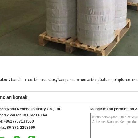
,
,
abel:
bantalan rem bebas asbes
kampas rem non asbes
bahan pelapis rem no
ncian kontak
hengzhou Kebona Industry Co., Ltd
Mengirimkan permintaan A
ontak Person:
Ms. Rose Lee
el:
+8617737133550
aks:
86-371-2298999