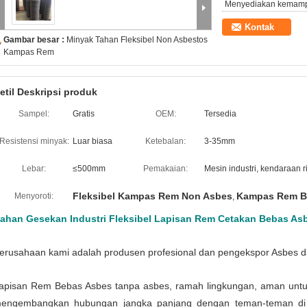
Menyediakan kemam
Kontak
Gambar besar :
Minyak Tahan Fleksibel Non Asbestos
Kampas Rem
etil Deskripsi produk
Sampel:
Gratis
OEM:
Tersedia
Resistensi minyak:
Luar biasa
Ketebalan:
3-35mm
Lebar:
≤500mm
Pemakaian:
Mesin industri, kendaraan 
Fleksibel Kampas Rem Non Asbes
Kampas Rem B
Menyoroti:
,
ahan Gesekan Industri Fleksibel Lapisan Rem Cetakan Bebas A
erusahaan kami adalah produsen profesional dan pengekspor Asbes 
apisan Rem Bebas Asbes tanpa asbes, ramah lingkungan, aman untu
engembangkan hubungan jangka panjang dengan teman-teman di 