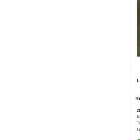
L
Ri
Z
K
T
F