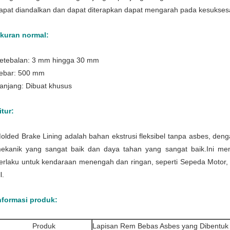
apat diandalkan dan dapat diterapkan dapat mengarah pada kesukse
kuran normal:
etebalan: 3 mm hingga 30 mm
ebar: 500 mm
anjang: Dibuat khusus
itur:
olded Brake Lining adalah bahan ekstrusi fleksibel tanpa asbes, denga
ekanik yang sangat baik dan daya tahan yang sangat baik.Ini memi
erlaku untuk kendaraan menengah dan ringan, seperti Sepeda Motor, Pi
l.
nformasi produk:
Produk
Lapisan Rem Bebas Asbes yang Dibentuk