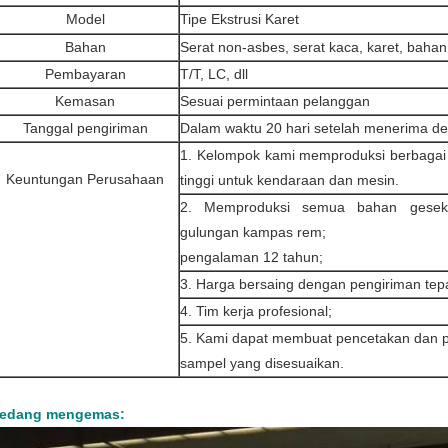
Model
Tipe Ekstrusi Karet
Bahan
Serat non-asbes, serat kaca, karet, bahan
Pembayaran
T/T, LC, dll
Kemasan
Sesuai permintaan pelanggan
Tanggal pengiriman
Dalam waktu 20 hari setelah menerima de
1. Kelompok kami memproduksi berbagai 
Keuntungan Perusahaan
tinggi untuk kendaraan dan mesin.
2. Memproduksi semua bahan gesek
gulungan kampas rem;
pengalaman 12 tahun;
3. Harga bersaing dengan pengiriman tep
4. Tim kerja profesional;
5. Kami dapat membuat pencetakan dan 
sampel yang disesuaikan.
edang mengemas: