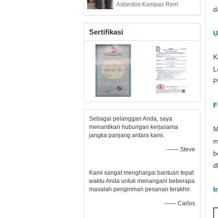
Asbestos Kampas Rem
d
Sertifikasi
U
K
L
P
F
Sebagai pelanggan Anda, saya
menantikan hubungan kerjasama
M
jangka panjang antara kami.
m
—— Steve
b
dl
Kami sangat menghargai bantuan tepat
waktu Anda untuk menangani beberapa
I
masalah pengiriman pesanan terakhir.
—— Carlos