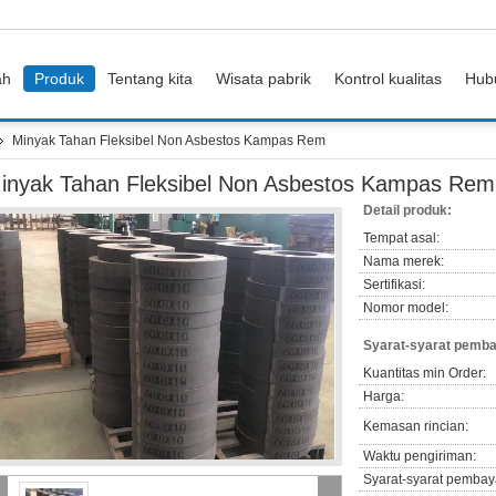
ah
Produk
Tentang kita
Wisata pabrik
Kontrol kualitas
Hub
Minyak Tahan Fleksibel Non Asbestos Kampas Rem
inyak Tahan Fleksibel Non Asbestos Kampas Rem
Detail produk:
Tempat asal:
Nama merek:
Sertifikasi:
Nomor model:
Syarat-syarat pemba
Kuantitas min Order:
Harga:
Kemasan rincian:
Waktu pengiriman:
Syarat-syarat pembay