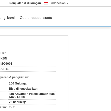
Penjualan & dukungan
Indonesian
ungi kami
Quote request suatu
Han
KBN
ISO9001
AF-11
yaran & pengiriman:
100 Gulungan
Bisa dinegosiasikan
Tas Anyaman Plastik atau Kotak
Kayu Lapis
25 hari kerja
aran:
T / T