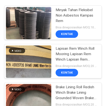
Minyak Tahan Fleksibel
Non Asbestos Kampas
Rem
Bisa dinegosiasikan MOQ:100 Gulungan
KONTAK
Lapisan Rem Winch Roll
Mooring Lapisan Rem
Winch Lapisan Rem
Tenun Non Asbes
Bisa dinegosiasikan MOQ:20 gulungan
KONTAK
Brake Lining Roll Redish
Winch Brake Lining
Grounded Woven Brake
Lining
Bisa dinegosiasikan MOQ:20 gulungan