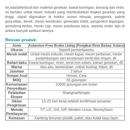
Ini adalah
terbuat dari material gesekan, kawat kuningan, benang dan resin.
ini berlaku untuk mesin industri yang membutuhkan tingkat gesekan yang
tinggi, dapat digunakan di traktor, sumur minyak, penggerek, pabrik
gula,lilitan, derek, mesin konstruksi, generator listrik, pengontrol tegangan,
pemotong kertas, mesin cap, mesin peleburan kaca, sepeda motor dan di
antara banyak aplikasi lainnya.
Rincian produk:
Jenis
Asbestos-Free Brake Lining (Pengikat Rem Bebas Asbes)
Ukuran
Seperti permintaanmu
Merek mobil
Untuk mesin industri, mesin kapal, mesin pertanian, mesin
pertambangan dan kendaraan berat dan ringan, dll.
Bahan baku
Kawat kuningan, resin, serat non-asbes, bahan gesekan, dll.
Warna
Abu-abu, kemerahan, coklat, kuning, hitam, dll
Jaminan
2 tahun
Tempat Asal
Henan, Cina
MOQ
50 gulungan
Kemampuan
10000 gulungan per bulan
Penyediaan
Pelabuhan
Shanghai/Ningbo
Ekspor
Siklus
15-25 hari kerja setelah konfirmasi pesanan
Pengiriman
Metode
T/T, L/C, D/A, D/P, Western Union, MoneyGram
Pembayaran
Kemasan
Kantong tenunan plastik, pallet, atau kotak kayu lapis