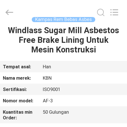
Zhengzhou
Kebona
Industry
Co.,
Ltd.
Kampas Rem Bebas Asbes
All
Rights
Reserved.
Windlass Sugar Mill Asbestos
RUMAH
Free Brake Lining Untuk
PRODUK
Mesin Konstruksi
TENTANG
Tempat asal:
Han
KAMI
Nama merek:
KBN
Sertifikasi:
ISO9001
TUR
Nomor model:
AF-3
PABRIK
Kuantitas min
50 Gulungan
Order:
KONTROL