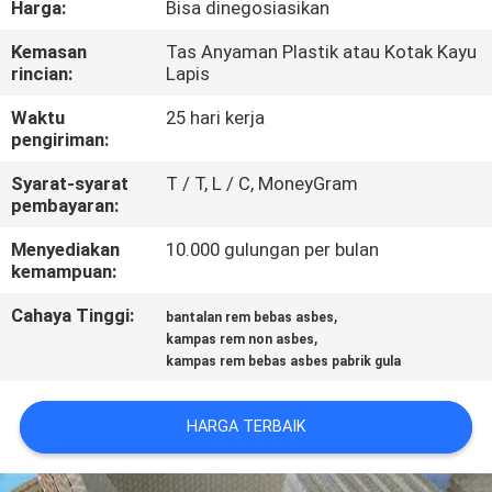
Harga:
Bisa dinegosiasikan
KUALITAS
Kemasan
Tas Anyaman Plastik atau Kotak Kayu
rincian:
Lapis
HUBUNGI
KAMI
Waktu
25 hari kerja
pengiriman:
Syarat-syarat
T / T, L / C, MoneyGram
PERMINTAAN
pembayaran:
PENAWARAN
Menyediakan
10.000 gulungan per bulan
kemampuan:
SITEMAP
Cahaya Tinggi:
,
bantalan rem bebas asbes
,
kampas rem non asbes
kampas rem bebas asbes pabrik gula
PRIVACY
POLICY
HARGA TERBAIK