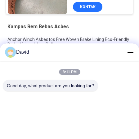
KONTAK
Kampas Rem Bebas Asbes
Anchor Winch Asbestos Free Woven Brake Lining Eco-Friendly
Brake Lining dalam Roll
David
Fleksibel bahan gesekan industri Asbes bebas rem lapisan roll
cetakan
8:11 PM
Non Asbes Dibentuk Lapisan Rem Bebas Asbes Untuk Truk
Ringan
Good day, what product are you looking for?
Bad Request
Semua
Gulungan Lapisan 
Lapisan Gulungan 
Rem
Rem
Woven Brake Lining 
Bahan Blok Rem