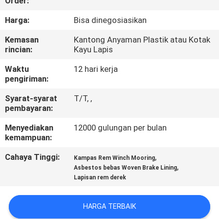
Order:
KUALITAS
Harga:
Bisa dinegosiasikan
HUBUNGI
Kemasan
Kantong Anyaman Plastik atau Kotak
rincian:
Kayu Lapis
KAMI
Waktu
12 hari kerja
pengiriman:
PERMINTAAN
Syarat-syarat
T/T, ,
PENAWARAN
pembayaran:
Menyediakan
12000 gulungan per bulan
SITEMAP
kemampuan:
Cahaya Tinggi:
,
Kampas Rem Winch Mooring
PRIVACY
,
Asbestos bebas Woven Brake Lining
Lapisan rem derek
POLICY
HARGA TERBAIK