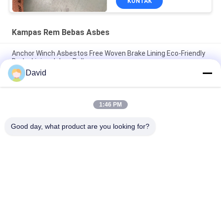
KONTAK
Kampas Rem Bebas Asbes
Anchor Winch Asbestos Free Woven Brake Lining Eco-Friendly
Brake Lining dalam Roll
David
Windlass Sugar Mill Asbestos Free Brake Lining Untuk Mesin
Konstruksi
1:46 PM
Fleksibel bahan gesekan industri Asbes bebas rem lapisan roll
cetakan
Good day, what product are you looking for?
Bad Request
Semua
Gulungan Lapisan 
Lapisan Gulungan 
Rem
Rem
Woven Brake Lining 
Bahan Blok Rem
Roll