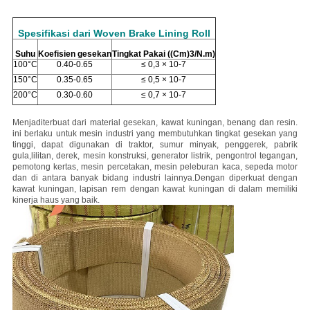
Spesifikasi dari Woven Brake Lining Roll
Suhu
Koefisien gesekan
Tingkat Pakai ((Cm)
3/N.m)
100°C
0.40-0.65
≤ 0,3 × 10-7
150°C
0.35-0.65
≤ 0,5 × 10-7
200°C
0.30-0.60
≤ 0,7 × 10-7
Menjadi
terbuat dari material gesekan, kawat kuningan, benang dan resin.
ini berlaku untuk mesin industri yang membutuhkan tingkat gesekan yang
tinggi, dapat digunakan di traktor, sumur minyak, penggerek, pabrik
gula,lilitan, derek, mesin konstruksi, generator listrik, pengontrol tegangan,
pemotong kertas, mesin percetakan, mesin peleburan kaca, sepeda motor
dan di antara banyak bidang industri lainnya.
Dengan diperkuat dengan
kawat kuningan, lapisan rem dengan kawat kuningan di dalam memiliki
kinerja haus yang baik.