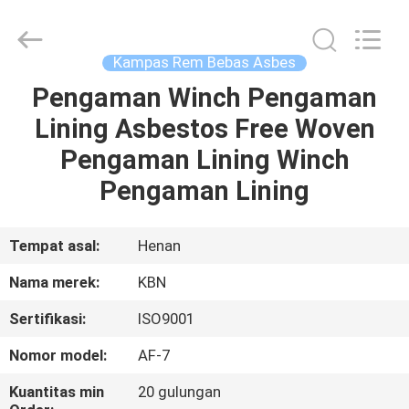
Zhengzhou
Kebona
Industry
Co.,
Ltd.
Kampas Rem Bebas Asbes
All
Rights
Reserved.
Pengaman Winch Pengaman
RUMAH
Lining Asbestos Free Woven
PRODUK
Pengaman Lining Winch
Pengaman Lining
TENTANG
KAMI
Tempat asal:
Henan
Nama merek:
KBN
TUR
Sertifikasi:
ISO9001
PABRIK
Nomor model:
AF-7
KONTROL
Kuantitas min
20 gulungan