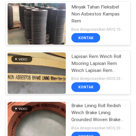
Minyak Tahan Fleksibel
Non Asbestos Kampas
Rem
Bisa dinegosiasikan MOQ:100 Gulungan
KONTAK
Lapisan Rem Winch Roll
Mooring Lapisan Rem
Winch Lapisan Rem
Tenun Non Asbes
Bisa dinegosiasikan MOQ:20 gulungan
KONTAK
Brake Lining Roll Redish
Winch Brake Lining
Grounded Woven Brake
Lining
Bisa dinegosiasikan MOQ:20 gulungan