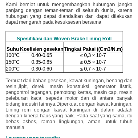
Kami berniat untuk mengembangkan hubungan jangka
panjang dengan teman-teman di seluruh dunia, karena
hubungan yang dapat diandalkan dan dapat dilakukan
dapat mengarah pada kesuksesan bersama.
Spesifikasi dari Woven Brake Lining Roll
Suhu
Koefisien gesekan
Tingkat Pakai ((Cm3/N.m)
100°C
0.40-0.65
≤ 0,3 × 10-7
150°C
0.35-0.65
≤ 0,5 × 10-7
200°C
0.30-0.60
≤ 0,7 × 10-7
Terbuat dari bahan gesekan, kawat kuningan, benang dan
resin.,lipit, derek, mesin konstruksi, generator listrik,
pengontrol tegangan, pemotong kertas, mesin cap, mesin
peleburan kaca, sepeda motor dan di antara banyak
bidang industri lainnya.Diperkuat dengan kawat kuningan,
Lining rem dengan kawat kuningan di dalam adalah
dengan kinerja haus yang baik. Pada saat yang sama, itu
bebas asbes, ramah lingkungan, aman untuk tubuh
manusia.