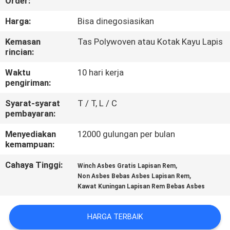
Order:
KUALITAS
Harga:
Bisa dinegosiasikan
HUBUNGI
Kemasan
Tas Polywoven atau Kotak Kayu Lapis
rincian:
KAMI
Waktu
10 hari kerja
pengiriman:
PERMINTAAN
Syarat-syarat
T / T, L / C
PENAWARAN
pembayaran:
Menyediakan
12000 gulungan per bulan
SITEMAP
kemampuan:
Cahaya Tinggi:
,
Winch Asbes Gratis Lapisan Rem
PRIVACY
,
Non Asbes Bebas Asbes Lapisan Rem
Kawat Kuningan Lapisan Rem Bebas Asbes
POLICY
HARGA TERBAIK