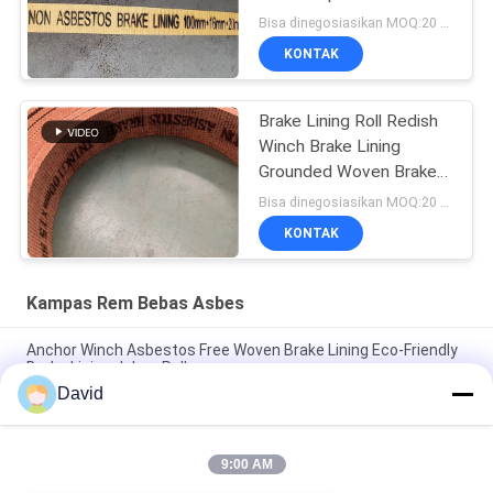
Tenun Non Asbes
Bisa dinegosiasikan MOQ:20 gulungan
KONTAK
Brake Lining Roll Redish
Winch Brake Lining
Grounded Woven Brake
Lining
Bisa dinegosiasikan MOQ:20 gulungan
KONTAK
Kampas Rem Bebas Asbes
Anchor Winch Asbestos Free Woven Brake Lining Eco-Friendly
Brake Lining dalam Roll
David
Windlass Sugar Mill Asbestos Free Brake Lining Untuk Mesin
Konstruksi
9:00 AM
Fleksibel bahan gesekan industri Asbes bebas rem lapisan roll
cetakan