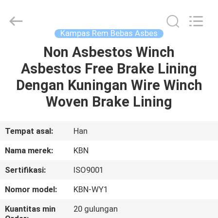
Zhengzhou
Kebona
Industry
Co.,
Ltd.
Kampas Rem Bebas Asbes
All
Rights
Reserved.
Non Asbestos Winch
RUMAH
Asbestos Free Brake Lining
PRODUK
Dengan Kuningan Wire Winch
Woven Brake Lining
TENTANG
KAMI
Tempat asal:
Han
Nama merek:
KBN
TUR
Sertifikasi:
ISO9001
PABRIK
Nomor model:
KBN-WY1
KONTROL
Kuantitas min
20 gulungan