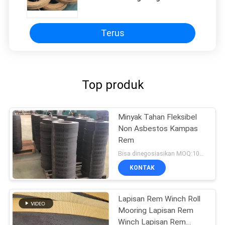
Kuningan Wire Winch Woven Brake
Lining
Terus
Top produk
Minyak Tahan Fleksibel
Non Asbestos Kampas
Rem
Bisa dinegosiasikan MOQ:100 Gulungan
KONTAK
Lapisan Rem Winch Roll
Mooring Lapisan Rem
Winch Lapisan Rem