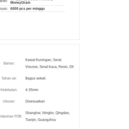
aran:
MoneyGram
puan:
6000 pcs per minggu
Kawat Kuningan, Serat
Bahan:
Viscose, Serat Kaca, Resin, Dll
Tahan air:
Bagus sekali.
Ketebalan:
4-35mm
Ukuran:
Disesuaikan
Shanghai, Ningbo, Qingdao,
labuhan FOB:
Tianjin, Guangzhou