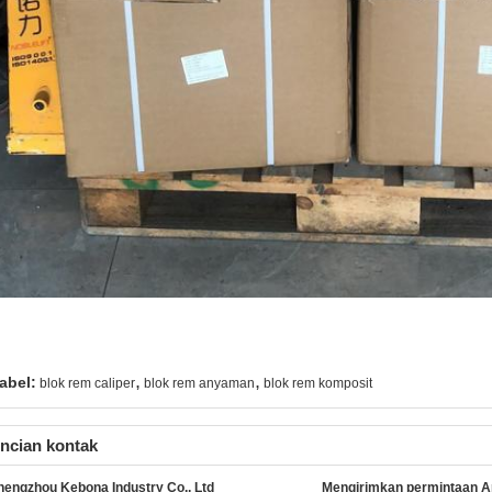
,
,
abel:
blok rem caliper
blok rem anyaman
blok rem komposit
ncian kontak
hengzhou Kebona Industry Co., Ltd
Mengirimkan permintaan A