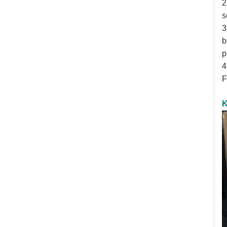
2
s
3
b
p
4
F
K