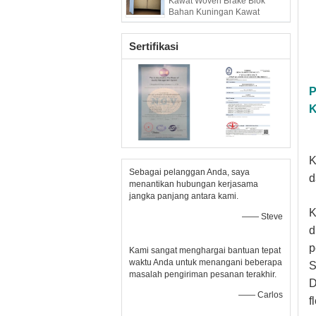
Kawat Woven Brake Blok
Bahan Kuningan Kawat
Diperkuat
Sertifikasi
P
K
K
Sebagai pelanggan Anda, saya
d
menantikan hubungan kerjasama
jangka panjang antara kami.
K
—— Steve
d
p
Kami sangat menghargai bantuan tepat
waktu Anda untuk menangani beberapa
S
masalah pengiriman pesanan terakhir.
D
—— Carlos
f