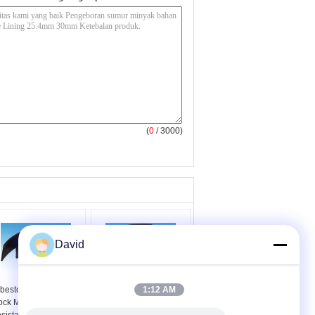
(
0
/ 3000)
David
bestos Free Brake
Blok Rem Gesekan
1:12 AM
ock Material Oil
Berbasis Karet Kustom