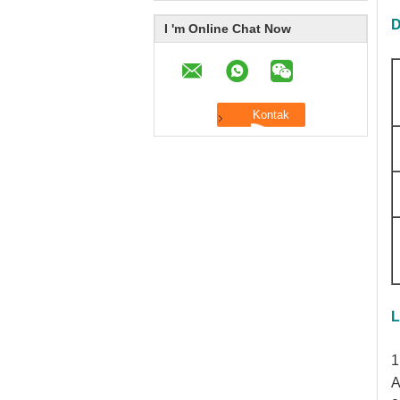
D
I 'm Online Chat Now
L
1
A