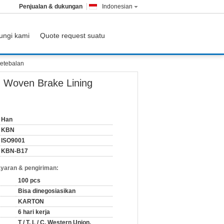
Penjualan & dukungan
Indonesian
ungi kami
Quote request suatu
etebalan
 Woven Brake Lining
Han
KBN
ISO9001
KBN-B17
yaran & pengiriman:
100 pcs
Bisa dinegosiasikan
KARTON
6 hari kerja
T / T, L / C, Western Union,