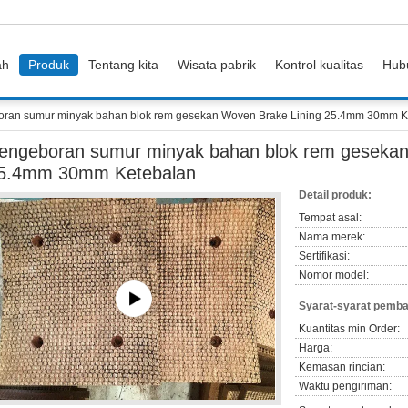
ah
Produk
Tentang kita
Wisata pabrik
Kontrol kualitas
Hub
ran sumur minyak bahan blok rem gesekan Woven Brake Lining 25.4mm 30mm K
engeboran sumur minyak bahan blok rem gesekan
5.4mm 30mm Ketebalan
Detail produk:
Tempat asal:
Nama merek:
Sertifikasi:
Nomor model:
Syarat-syarat pemba
Kuantitas min Order:
Harga:
Kemasan rincian:
Waktu pengiriman: