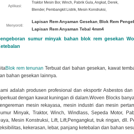
Traktor Mesin Bor, Winch, Pabrik Gula, Angkat, Derek,
Aplikasi:
Blender, Pembangkit Listrik, Mesin Konstruksi,
Lapisan Rem Anyaman Gesekan
Blok Rem Penge
,
Menyoroti:
Lapisan Rem Anyaman Tebal 4mm4
engeboran sumur minyak bahan blok rem gesekan Wo
etebalan
ita
Blok rem tenunan
Terbuat dari bahan gesekan, kawat temba
an bahan gesekan lainnya.
ami adalah produsen profesional dan eksportir Asbestos da
iperkuat dengan kawat kuningan di dalam.Woven Blocks banya
engereman mesin rekayasa, mesin industri dan mesin perta
umur Minyak, Traktor, Winch, Windlass, Sepeda Motor, Pabr
aya, Mesin Konstruksi, Lift, Lift,Pengangkut, truk ringan, dll.
P
leksibilitas, kekerasan, lebar, panjang ketebalan dan bahan se