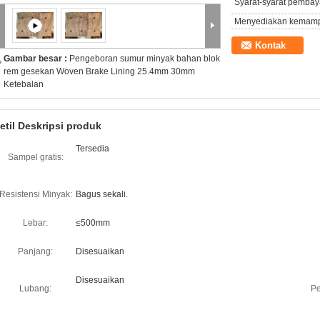
Syarat-syarat pembay
Menyediakan kemam
Kontak
Gambar besar :
Pengeboran sumur minyak bahan blok
rem gesekan Woven Brake Lining 25.4mm 30mm
Ketebalan
etil Deskripsi produk
Tersedia
Sampel gratis:
Resistensi Minyak:
Bagus sekali.
Lebar:
≤500mm
Panjang:
Disesuaikan
Disesuaikan
Lubang:
Pe