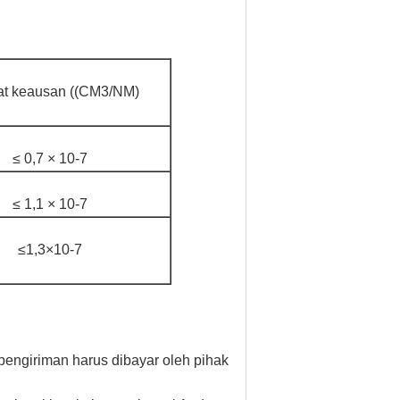
at keausan ((CM3/NM)
≤ 0,7 × 10-7
≤ 1,1 × 10-7
≤1,3×10-7
 pengiriman harus dibayar oleh pihak