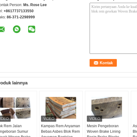
ontak Person:
Ms. Rose Lee
el:
+8617737133550
aks:
86-371-2298999
oduk lainnya
ok Rem Jalan
Kampas Rem Anyaman
Mesin Pengeboran
As
ngeboran Sumur
Bebas Asbes Blok Rem
Woven Brake Lining
Bl