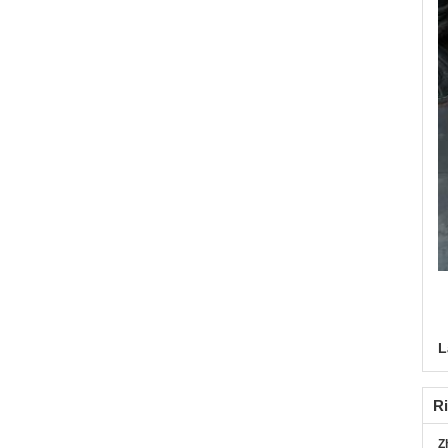
L
Ri
Z