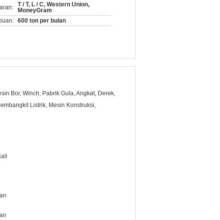
T / T, L / C, Western Union,
aran:
MoneyGram
puan:
600 ton per bulan
sin Bor, Winch, Pabrik Gula, Angkat, Derek,
embangkit Listrik, Mesin Konstruksi,
ali
kan
kan