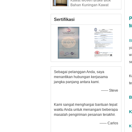
Kawat Woven Brake Blok
Bahan Kuningan Kawat
Diperkuat
P
Sertifikasi
M
B
y
w
s
Sebagai pelanggan Anda, saya
K
menantikan hubungan kerjasama
jangka panjang antara kami.
t
—— Steve
B
Kami sangat menghargai bantuan tepat
waktu Anda untuk menangani beberapa
K
masalah pengiriman pesanan terakhir.
—— Carlos
K