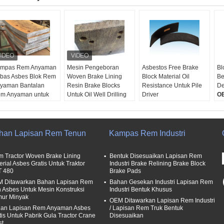
mpas Rem Anyaman
Mesin Pengeboran
Asbestos Free Brake
Bl
bas Asbes Blok Rem
Woven Brake Lining
Block Material Oil
Be
yaman Bantalan
Resin Brake Blocks
Resistance Untuk Pile
De
m Anyaman untuk
Untuk Oil Well Drilling
Driver
O
ngeboran Sumur
Rig
OEM:
Tersedia
Re
nyak
Aplikasi:
Traktor Mesin
Resistensi Minyak:
Ba
uran:
Disesuaikan
Bor, Winch, Pabrik
Bagus sekali.
Uk
bang:
Tersedia
Gula, Angkat, Derek,
Ukuran:
Disesuaikan
Lu
han Lapisan Rem Tenun
Kampas Rem Industri
mpel gratis:
Ya
Blender, Pembangkit
Lubang:
Tersedia
likasi:
Mesin
Listrik, Mesin
m Tractor Woven Brake Lining
Bentuk Disesuaikan Lapisan Rem
ngeboran, mesin
Konstruksi,
erial Asbes Gratis Untuk Traktor
Industri Brake Relining Brake Block
sinyur, mesin industri
Bahan:
Kawat
T 480
Brake Pads
Kuningan, Serat
 Ditawarkan Bahan Lapisan Rem
Bahan Gesekan Industri Lapisan Rem
Viscose, Serat Kaca,
 Asbes Untuk Mesin Konstruksi
Industri Bentuk Khusus
Resin, Dll
ur Minyak
OEM Ditawarkan Lapisan Rem Industri
Sampel gratis:
an Lapisan Rem Anyaman Asbes
/ Lapisan Rem Truk Bentuk
Tersedia
tis Untuk Pabrik Gula Tractor Crane
Disesuaikan
OEM:
Ya.
st