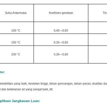
Suhu Antarmuka
Koefisien gesekan
Ti
100 °C
0,40—0,65
150 °C
0,35—0,65
200 °C
0,30—0,60
tur:
leksibilitas yang baik, keuletan tinggi, tahan goncangan, tahan panas, dualitas 
li dan ketahanan air yang sangat baik, dll.
plikasi Jangkauan Luas: