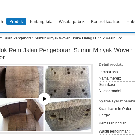
ah
Produk
Tentang kita
Wisata pabrik
Kontrol kualitas
Hub
m Jalan Pengeboran Sumur Minyak Woven Brake Linings Untuk Mesin Bor
lok Rem Jalan Pengeboran Sumur Minyak Woven B
or
Detail produk:
Tempat asal:
Nama merek:
Sertifikasi:
Nomor model:
Syarat-syarat pemba
Kuantitas min Order:
Harga:
Kemasan rincian:
Waktu pengiriman: