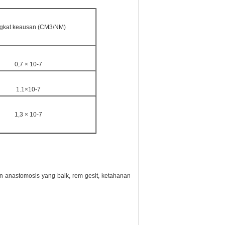
ngkat keausan (CM3/NM)
0,7 × 10-7
1.1×10-7
1,3 × 10-7
dan anastomosis yang baik, rem gesit, ketahanan