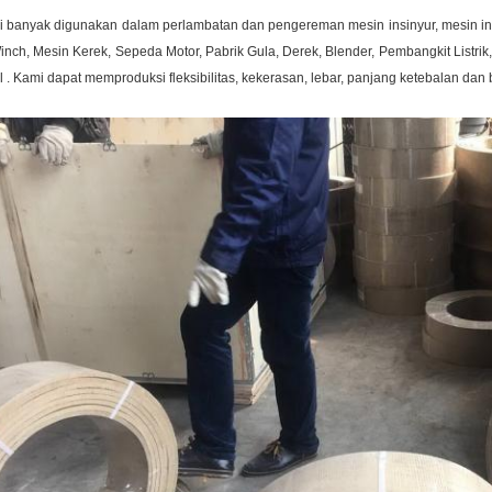
ni banyak digunakan dalam perlambatan dan pengereman mesin insinyur, mesin ind
inch, Mesin Kerek, Sepeda Motor, Pabrik Gula, Derek, Blender, Pembangkit Listrik, M
l .
Kami dapat memproduksi fleksibilitas, kekerasan, lebar, panjang ketebalan da