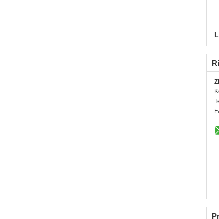
L
Ri
Z
K
T
F
Pr