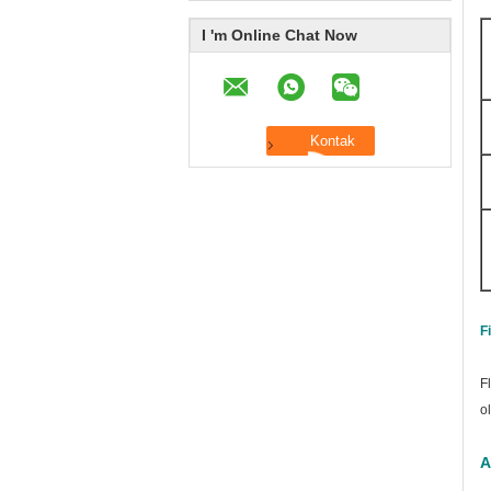
I 'm Online Chat Now
Fi
F
o
A