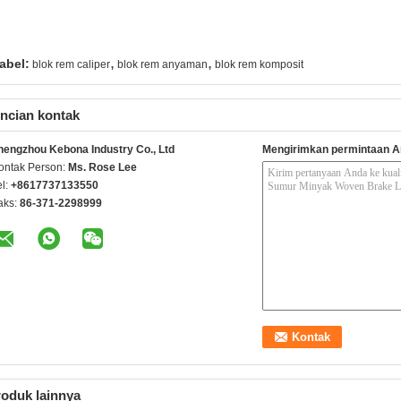
,
,
abel:
blok rem caliper
blok rem anyaman
blok rem komposit
ncian kontak
hengzhou Kebona Industry Co., Ltd
Mengirimkan permintaan A
ontak Person:
Ms. Rose Lee
el:
+8617737133550
aks:
86-371-2298999
oduk lainnya