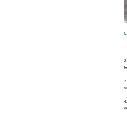
L
1
2
t
3
s
4
dl