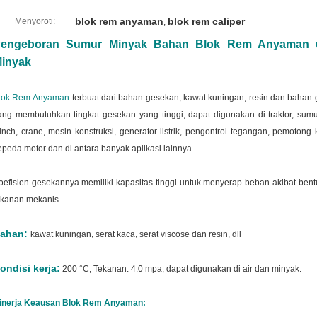
blok rem anyaman
blok rem caliper
Menyoroti:
,
engeboran Sumur Minyak Bahan Blok Rem Anyaman 
inyak
lok Rem Anyaman
terbuat dari bahan gesekan, kawat kuningan, resin dan bahan g
ang membutuhkan tingkat gesekan yang tinggi, dapat digunakan di traktor, sumur 
inch, crane, mesin konstruksi, generator listrik, pengontrol tegangan, pemotong
epeda motor dan di antara banyak aplikasi lainnya.
oefisien gesekannya memiliki kapasitas tinggi untuk menyerap beban akibat ben
ekanan mekanis.
ahan:
kawat kuningan, serat kaca, serat viscose dan resin, dll
ondisi kerja:
200 °C, Tekanan: 4.0 mpa, dapat digunakan di air dan minyak.
inerja Keausan Blok Rem Anyaman: