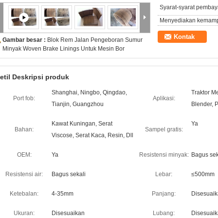
Syarat-syarat pembay
Menyediakan kemam
Kontak
Gambar besar :
Blok Rem Jalan Pengeboran Sumur
Minyak Woven Brake Linings Untuk Mesin Bor
etil Deskripsi produk
Shanghai, Ningbo, Qingdao,
Traktor Me
Port fob:
Aplikasi:
Tianjin, Guangzhou
Blender, P
Kawat Kuningan, Serat
Ya
Bahan:
Sampel gratis:
Viscose, Serat Kaca, Resin, Dll
OEM:
Ya
Resistensi minyak:
Bagus sek
Resistensi air:
Bagus sekali
Lebar:
≤500mm
Ketebalan:
4-35mm
Panjang:
Disesuai
Ukuran:
Disesuaikan
Lubang:
Disesuai