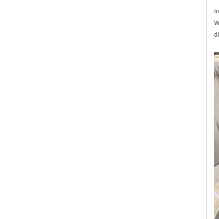
I
W
dl