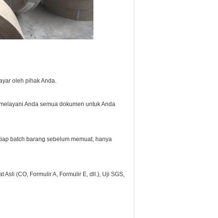
ayar oleh pihak Anda.
n melayani Anda semua dokumen untuk Anda
etiap batch barang sebelum memuat, hanya
 Asli (CO, Formulir A, Formulir E, dll.), Uji SGS,