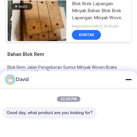
Blok Brek Lapangan
Minyak Bahan Blok Brek
Lapangan Minyak Woven
untuk Pengeboran Pile
Negociation MOQ:30 BUAH
Driver
KONTAK
Bahan Blok Rem
Blok Rem Jalan Pengeboran Sumur Minyak Woven Brake
Linings Untuk Mesin Bor
David
Kampas Rem Anyaman Bebas Asbes Blok Rem Anyaman
Bantalan Rem Anyaman untuk Pengeboran Sumur Minyak
12:28 PM
Mesin Pengeboran Woven Brake Lining Resin Brake Blocks
Untuk Oil Well Drilling Rig
Good day, what product are you looking for?
Bad Request
Semua