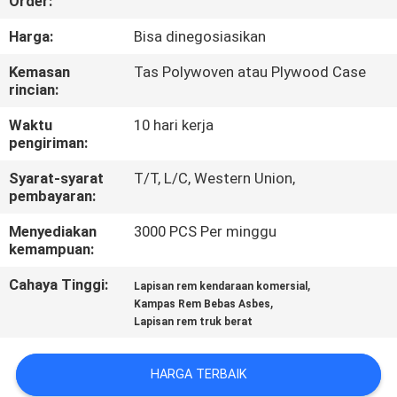
Order:
KUALITAS
Harga:
Bisa dinegosiasikan
HUBUNGI
Kemasan
Tas Polywoven atau Plywood Case
rincian:
KAMI
Waktu
10 hari kerja
pengiriman:
PERMINTAAN
Syarat-syarat
T/T, L/C, Western Union,
PENAWARAN
pembayaran:
Menyediakan
3000 PCS Per minggu
SITEMAP
kemampuan:
Cahaya Tinggi:
,
Lapisan rem kendaraan komersial
PRIVACY
,
Kampas Rem Bebas Asbes
Lapisan rem truk berat
POLICY
HARGA TERBAIK