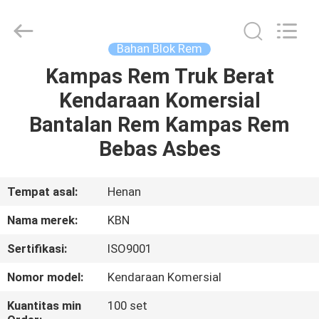
Zhengzhou
Kebona
Industry
Co.,
Ltd.
Bahan Blok Rem
All
Rights
Reserved.
Kampas Rem Truk Berat
RUMAH
Kendaraan Komersial
PRODUK
Bantalan Rem Kampas Rem
Bebas Asbes
TENTANG
KAMI
Tempat asal:
Henan
Nama merek:
KBN
TUR
Sertifikasi:
ISO9001
PABRIK
Nomor model:
Kendaraan Komersial
KONTROL
Kuantitas min
100 set