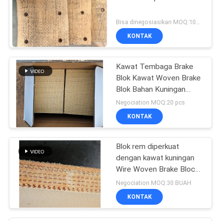
Bisa dinegosiasikan MOQ:100 pcs
KONTAK
Kawat Tembaga Brake
Blok Kawat Woven Brake
Blok Bahan Kuningan
Kawat Diperkuat
Negociation MOQ:20 pcs
KONTAK
Blok rem diperkuat
dengan kawat kuningan
Wire Woven Brake Block
Material untuk sumur
Negociation MOQ:30 BUAH
minyak
KONTAK