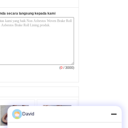
nda secara langsung kepada kami
(
0
/ 3000)
David