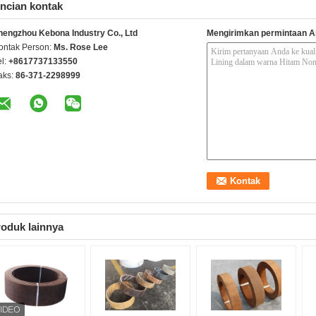
ncian kontak
hengzhou Kebona Industry Co., Ltd
Mengirimkan permintaan A
ontak Person:
Ms. Rose Lee
el:
+8617737133550
aks:
86-371-2298999
oduk lainnya