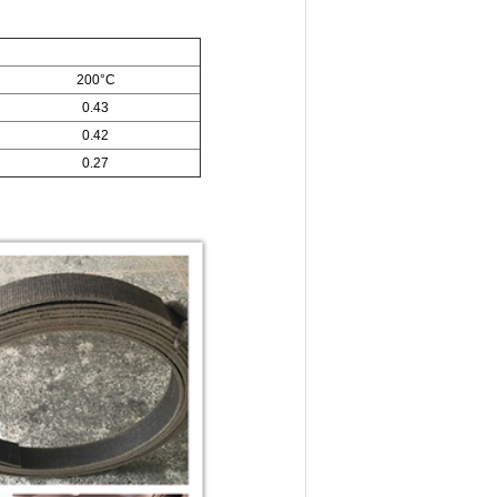
200°C
0.43
0.42
0.27