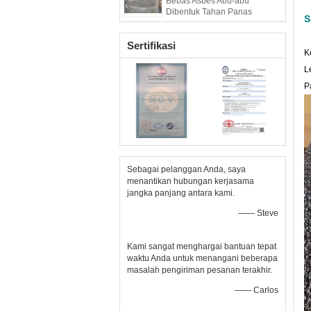
Bebas Asbes Abu-abu
Dibentuk Tahan Panas
S
Sertifikasi
K
L
P
Sebagai pelanggan Anda, saya
menantikan hubungan kerjasama
jangka panjang antara kami.
—— Steve
Kami sangat menghargai bantuan tepat
waktu Anda untuk menangani beberapa
masalah pengiriman pesanan terakhir.
—— Carlos