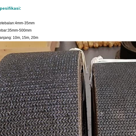
pesifikasi:
etebalan:4mm-35mm
ebar:35mm-500mm
anjang: 10m, 15m, 20m