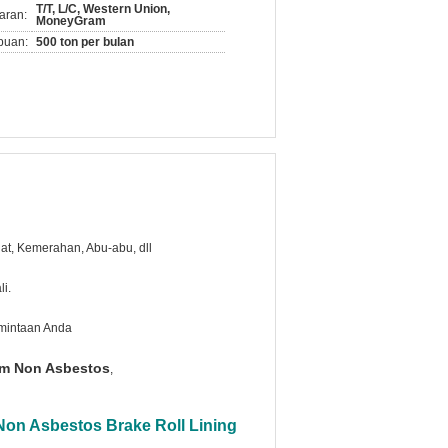
T/T, L/C, Western Union,
aran:
MoneyGram
puan:
500 ton per bulan
at, Kemerahan, Abu-abu, dll
i.
mintaan Anda
em Non Asbestos
,
on Asbestos Brake Roll Lining