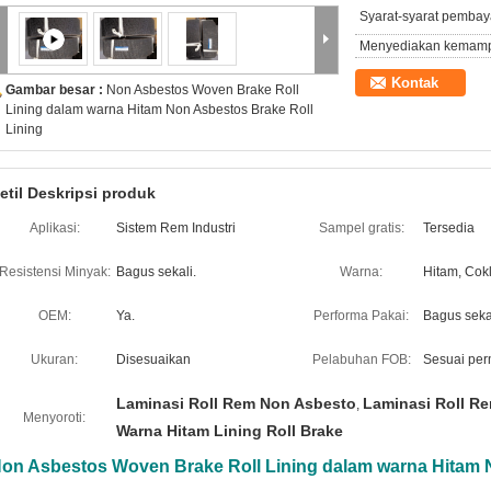
Syarat-syarat pembay
Menyediakan kemam
Kontak
Gambar besar :
Non Asbestos Woven Brake Roll
Lining dalam warna Hitam Non Asbestos Brake Roll
Lining
etil Deskripsi produk
Aplikasi:
Sistem Rem Industri
Sampel gratis:
Tersedia
Resistensi Minyak:
Bagus sekali.
Warna:
Hitam, Cokl
OEM:
Ya.
Performa Pakai:
Bagus sekal
Ukuran:
Disesuaikan
Pelabuhan FOB:
Sesuai per
Laminasi Roll Rem Non Asbesto
Laminasi Roll R
,
Menyoroti:
Warna Hitam Lining Roll Brake
on Asbestos Woven Brake Roll Lining dalam warna Hitam N