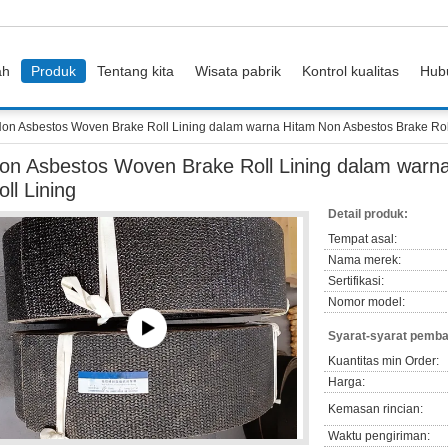
ah
Produk
Tentang kita
Wisata pabrik
Kontrol kualitas
Hub
on Asbestos Woven Brake Roll Lining dalam warna Hitam Non Asbestos Brake Rol
on Asbestos Woven Brake Roll Lining dalam warn
oll Lining
Detail produk:
Tempat asal:
Nama merek:
Sertifikasi:
Nomor model:
Syarat-syarat pemba
Kuantitas min Order:
Harga:
Kemasan rincian:
Waktu pengiriman: