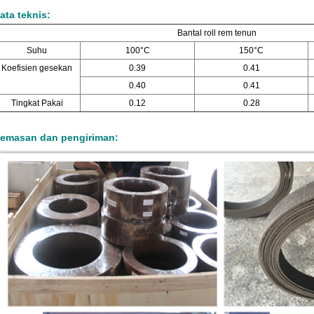
ata teknis:
Bantal roll rem tenun
Suhu
100°C
150°C
Koefisien gesekan
0.39
0.41
0.40
0.41
Tingkat Pakai
0.12
0.28
emasan dan pengiriman: