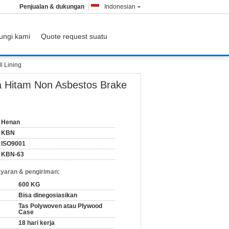
Penjualan & dukungan
Indonesian
ungi kami
Quote request suatu
l Lining
a Hitam Non Asbestos Brake
Henan
KBN
ISO9001
KBN-63
yaran & pengiriman:
600 KG
Bisa dinegosiasikan
Tas Polywoven atau Plywood
Case
18 hari kerja