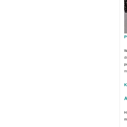
P
W
d
p
m
K
A
H
m