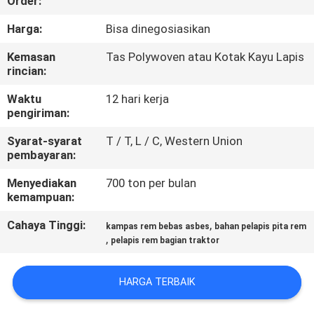
Order:
KUALITAS
Harga:
Bisa dinegosiasikan
HUBUNGI
Kemasan
Tas Polywoven atau Kotak Kayu Lapis
rincian:
KAMI
Waktu
12 hari kerja
pengiriman:
PERMINTAAN
Syarat-syarat
T / T, L / C, Western Union
PENAWARAN
pembayaran:
Menyediakan
700 ton per bulan
SITEMAP
kemampuan:
Cahaya Tinggi:
,
kampas rem bebas asbes
bahan pelapis pita rem
PRIVACY
,
pelapis rem bagian traktor
POLICY
HARGA TERBAIK