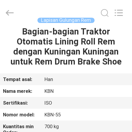
Zhengzhou
Kebona
Industry
Co.,
Ltd.
Lapisan Gulungan Rem
All
Rights
Reserved.
Bagian-bagian Traktor
RUMAH
Otomatis Lining Roll Rem
PRODUK
dengan Kuningan Kuningan
untuk Rem Drum Brake Shoe
TENTANG
KAMI
Tempat asal:
Han
Nama merek:
KBN
TUR
Sertifikasi:
ISO
PABRIK
Nomor model:
KBN-55
KONTROL
Kuantitas min
700 kg