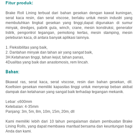
Fitur produk:
Brake Roll Lining terbuat dari bahan gesekan dengan kawat kuningan,
serat kaca resin, dan serat viscose, berlaku untuk mesin industri yang
membutuhkan tingkat gesekan yang tinggi,dapat digunakan di sumur
minyak, dredges, pabrik gula, winch, crane, mesin konstruksi, generator
listrik, pengontrol tegangan, pemotong kertas, mesin stamping, mesin
peleburan kaca, di antara banyak aplikasi lainnya.
1. Fleksibilitas yang baik,
2. Dan
tahan minyak dan tahan air yang sangat baik,
3H.
Ketahanan tinggi, tahan kejut, tahan panas,
4Dualitas yang baik dan anastomosis, rem lincah.
Bahan:
B
kawat ras, serat kaca, serat viscose, resin dan bahan gesekan, dll.
Koefisien gesekan memiliki kapasitas tinggi untuk menyerap beban akibat
dampak dan ketahanan yang sangat baik terhadap tegangan mekanik.
Lebar: ≤600mm
Ketebalan: 4-35mm
Panjang: 3m, 5m, 8m, 10m, 15m, 20m, dll
Kami memiliki lebih dari 10 tahun pengalaman dalam pembuatan Brake
Lining Rolls, yang dapat membawa manfaat bersama dan keuntungan bagi
Anda dan kami.