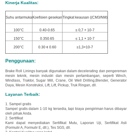
Kinerja Kualitas:
Suhu antarmuka
Koefisien gesekan
Tingkat keausan ((CM3/NM)
100°C
0.40-0.65
≤ 0,7 × 10-7
150°C
0.350.65
≤ 1,1 × 10-7
200°C
0.30 ¢ 0.60
≤1,3×10-7
Penggunaan:
Brake Roll Linings banyak digunakan dalam decelerating dan pengereman
mesin teknik, mesin industri dan mesin pertambangan, seperti Winch,
Windlass, Traktor, Sugar Mill, Crane, Oil Well Drilling,Blender, Generator
Daya, Mesin Konstruksi, Lift, Lift, Pickup, Truk Ringan, dll.
Layanan Terbaik:
1. Sampel gratis
Sampel gratis dalam 1-10 kg tersedia, tapi biaya pengiriman harus dibayar
oleh pihak Anda.
2. Sertifikat
Kami dapat menyediakan Sertifikat Mutu, Laporan Uji, Sertifikat Asli
(Formulir A, Formulir E, dll.), Tes SGS, dll.