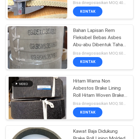
Sumur Minyak Winch
Bisa dinegosiasikan MOQ:400 KG
KONTAK
Bahan Lapisan Rem
Fleksibel Bebas Asbes
Abu-abu Dibentuk Tahan
Panas
Bisa dinegosiasikan MOQ:600 kg
KONTAK
Hitam Warna Non
Asbestos Brake Lining
Roll Hitam Woven Brake
Roll Lining Dark Brake
Bisa dinegosiasikan MOQ:500 kg
KONTAK
Kawat Baja Didukung
Brake Roll Lining Molded