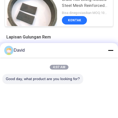
Steel Mesh Reinforced
Rubber Material
Bisa dinegosiasikan MOQ:1000 kg
KONTAK
Lapisan Gulungan Rem
Non Asbes Woven Brake Roll Lining Industri Untuk Mesin Kapal
David
Kaca Viscose Fiber Brake Band Relining Material Sertifikasi
ISO9001
4:07 AM
Asbes Resin Brake Roll Lining Industri Lining Brake Lining Parts
Good day, what product are you looking for?
Bad Request
Semua
Gulungan Lapisan 
Lapisan Gulungan 
Rem
Rem