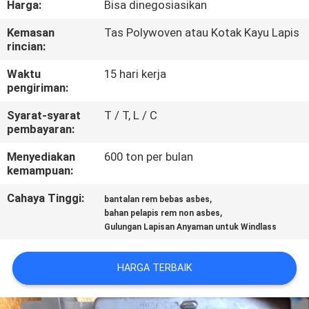
Harga:
Bisa dinegosiasikan
KUALITAS
Kemasan
Tas Polywoven atau Kotak Kayu Lapis
rincian:
HUBUNGI
KAMI
Waktu
15 hari kerja
pengiriman:
Syarat-syarat
T / T, L / C
PERMINTAAN
pembayaran:
PENAWARAN
Menyediakan
600 ton per bulan
kemampuan:
SITEMAP
Cahaya Tinggi:
,
bantalan rem bebas asbes
,
bahan pelapis rem non asbes
Gulungan Lapisan Anyaman untuk Windlass
PRIVACY
POLICY
HARGA TERBAIK