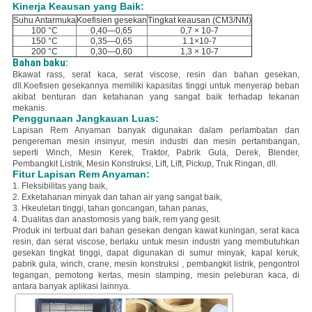
Kinerja Keausan yang Baik:
Suhu Antarmuka
Koefisien gesekan
Tingkat keausan (CM3/NM)
100 °C
0,40—0,65
0,7 × 10-7
150 °C
0,35—0,65
1.1×10-7
200 °C
0,30—0,60
1,3 × 10-7
Bahan baku:
B
kawat rass, serat kaca, serat viscose, resin dan bahan gesekan,
dll.
Koefisien gesekannya memiliki kapasitas tinggi untuk menyerap beban
akibat benturan dan ketahanan yang sangat baik terhadap tekanan
mekanis.
Penggunaan Jangkauan Luas:
Lapisan Rem Anyaman banyak digunakan dalam perlambatan dan
pengereman mesin insinyur, mesin industri dan mesin pertambangan,
seperti Winch, Mesin Kerek, Traktor, Pabrik Gula, Derek, Blender,
Pembangkit Listrik, Mesin Konstruksi, Lift, Lift, Pickup, Truk Ringan, dll.
Fitur Lapisan Rem Anyaman:
1. Fleksibilitas yang baik,
2. E
xketahanan minyak dan tahan air yang sangat baik,
3. H
keuletan tinggi, tahan goncangan, tahan panas,
4. Dualitas dan anastomosis yang baik, rem yang gesit.
Produk ini terbuat dari bahan gesekan dengan kawat kuningan, serat kaca
resin, dan serat viscose, berlaku untuk mesin industri yang membutuhkan
gesekan tingkat tinggi, dapat digunakan di sumur minyak, kapal keruk,
pabrik gula, winch, crane, mesin konstruksi , pembangkit listrik, pengontrol
tegangan, pemotong kertas, mesin stamping, mesin peleburan kaca, di
antara banyak aplikasi lainnya.