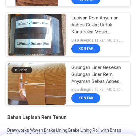
Lapisan Rem Anyaman
Asbes Coklat Untuk
Konstruksi Mesin
Perkapalan
Bisa dinegosiasikan MOQ:300 kg
KONTAK
Gulungan Liner Gesekan
Gulungan Liner Rem
Anyaman Bebas Asbes
Gulungan Liner Rem
Bisa dinegosiasikan MOQ:200 kg
KONTAK
Bahan Lapisan Rem Tenun
Drawworks Woven Brake Lining Brake Lining Roll with Brass
Wire Inside for Windlass