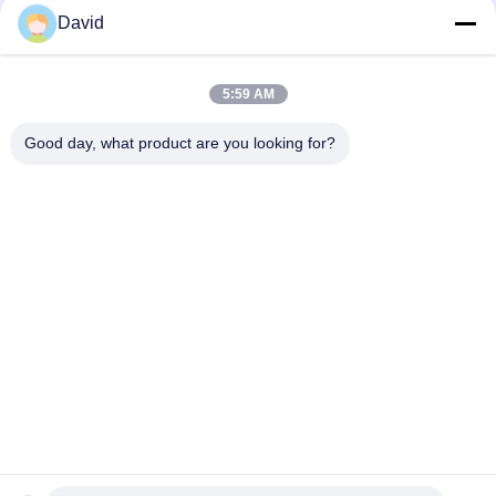
David
Mooring Winch Woven Brake Lining Automotive Brake Lining
Material dengan Kuningan
5:59 AM
Disesuaikan Non Asbestos Woven Brake Lining Material Untuk
Mooring Winch Windlass
Good day, what product are you looking for?
Bad Request
Semua
Gulungan Lapisan 
Lapisan Gulungan 
Rem
Rem
Woven Brake Lining 
Bahan Blok Rem
Roll
Bahan Lapisan Rem 
Kampas Rem 
Tenun
Industri
Kampas Rem Bebas 
Seal Ring Gasket
Asbes