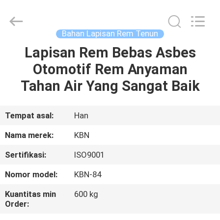
Zhengzhou
Kebona
Industry
Co.,
Ltd.
Bahan Lapisan Rem Tenun
All
Rights
Reserved.
Lapisan Rem Bebas Asbes
RUMAH
Otomotif Rem Anyaman
PRODUK
Tahan Air Yang Sangat Baik
TENTANG
Tempat asal:
Han
KAMI
Nama merek:
KBN
Sertifikasi:
ISO9001
TUR
Nomor model:
KBN-84
PABRIK
Kuantitas min
600 kg
Order:
KONTROL