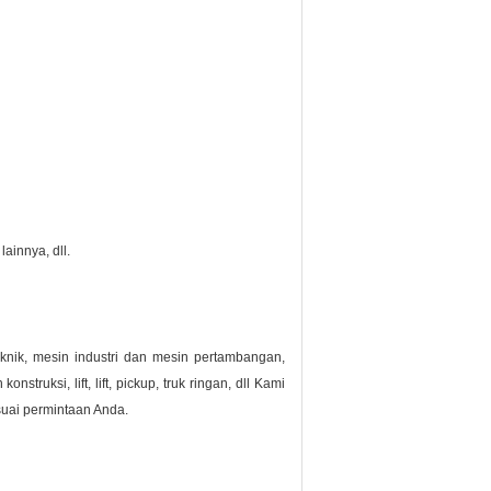
ainnya, dll.
knik, mesin industri dan mesin pertambangan,
truksi, lift, lift, pickup, truk ringan, dll
Kami
suai permintaan Anda.