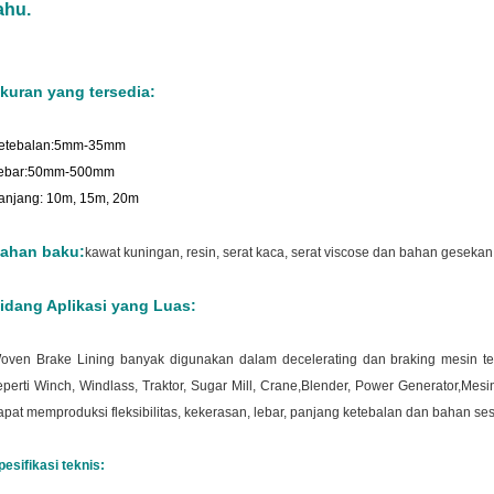
ahu.
kuran yang tersedia:
etebalan:5mm-35mm
ebar:50mm-500mm
anjang: 10m, 15m, 20m
ahan baku:
kawat kuningan, resin, serat kaca, serat viscose dan bahan gesekan l
idang Aplikasi yang Luas:
oven Brake Lining banyak digunakan dalam decelerating dan braking mesin te
eperti Winch, Windlass, Traktor, Sugar Mill, Crane,Blender, Power Generator,Mesin kons
apat memproduksi fleksibilitas, kekerasan, lebar, panjang ketebalan dan bahan se
pesifikasi teknis: