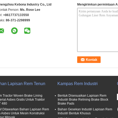
hengzhou Kebona Industry Co., Ltd
Mengirimkan permintaan A
ontak Person:
Ms. Rose Lee
el:
+8617737133550
aks:
86-371-2298999
han Lapisan Rem Tenun
Kampas Rem Industri
m Tractor Woven Brake Lining
Bentuk Disesuaikan Lapisan Rem
erial Asbes Gratis Untuk Traktor
Industri Brake Relining Brake Block
T 480
Brake Pads
 Ditawarkan Bahan Lapisan Rem
Bahan Gesekan Industri Lapisan Rem
 Asbes Untuk Mesin Konstruksi
Industri Bentuk Khusus
ur Minyak