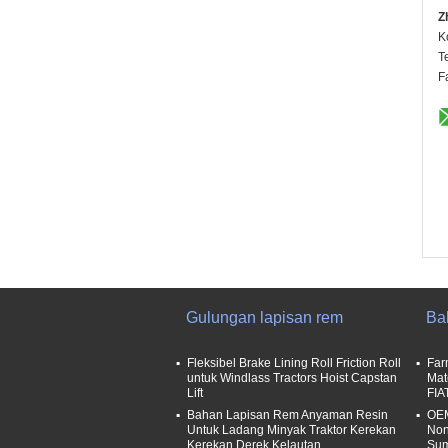
Z
K
T
F
Gulungan lapisan rem
Ba
Fleksibel Brake Lining Roll Friction Roll
Far
untuk Windlass Tractors Hoist Capstan
Mat
Lift
FIA
Bahan Lapisan Rem Anyaman Resin
OEM
Untuk Ladang Minyak Traktor Kerekan
Non
Kerekan Derek Kelautan
Sum