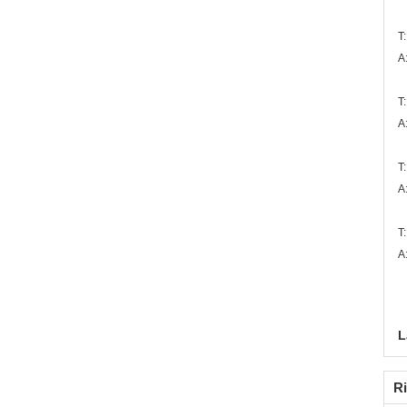
T
A
T
A
T
A
T
A
L
Ri