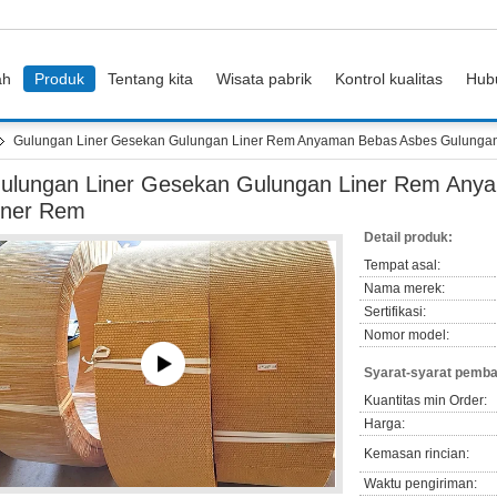
ah
Produk
Tentang kita
Wisata pabrik
Kontrol kualitas
Hub
Gulungan Liner Gesekan Gulungan Liner Rem Anyaman Bebas Asbes Gulunga
ulungan Liner Gesekan Gulungan Liner Rem Any
iner Rem
Detail produk:
Tempat asal:
Nama merek:
Sertifikasi:
Nomor model:
Syarat-syarat pemba
Kuantitas min Order:
Harga:
Kemasan rincian:
Waktu pengiriman: