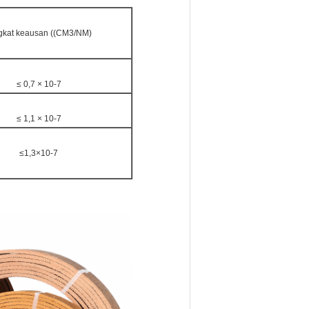
gkat keausan ((CM3/NM)
≤ 0,7 × 10-7
≤ 1,1 × 10-7
≤1,3×10-7