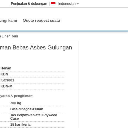
Penjualan & dukungan
Indonesian
ungi kami
Quote request suatu
n Liner Rem
aman Bebas Asbes Gulungan
Henan
KBN
ISO9001
KBN-M
yaran & pengiriman:
200 kg
Bisa dinegosiasikan
Tas Polywoven atau Plywood
Case
15 hari kerja