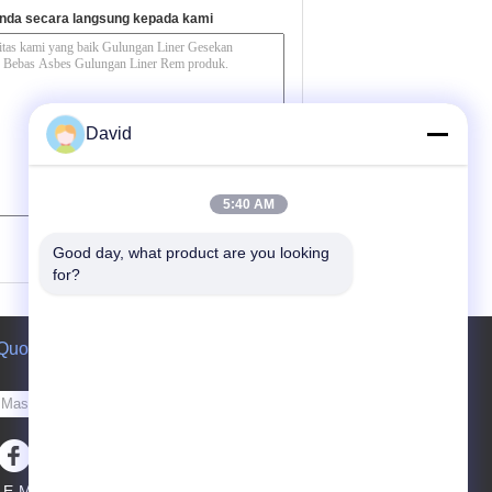
nda secara langsung kepada kami
David
5:40 AM
(
0
/ 3000)
Good day, what product are you looking 
for?
Quote request suatu
Kirim
E-Mail
Peta Situs