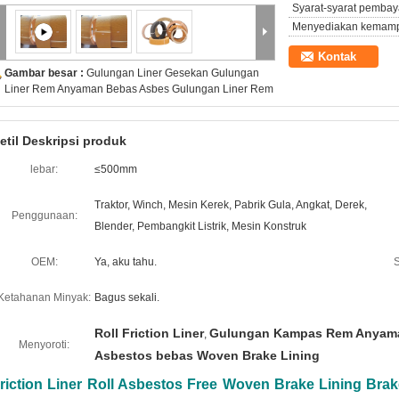
Syarat-syarat pembay
Menyediakan kemam
Kontak
Gambar besar :
Gulungan Liner Gesekan Gulungan
Liner Rem Anyaman Bebas Asbes Gulungan Liner Rem
etil Deskripsi produk
lebar:
≤500mm
Traktor, Winch, Mesin Kerek, Pabrik Gula, Angkat, Derek,
Penggunaan:
Blender, Pembangkit Listrik, Mesin Konstruk
OEM:
Ya, aku tahu.
S
Ketahanan Minyak:
Bagus sekali.
Roll Friction Liner
Gulungan Kampas Rem Anyam
,
Menyoroti:
Asbestos bebas Woven Brake Lining
riction Liner Roll Asbestos Free Woven Brake Lining Brake