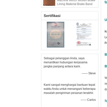
Machine Winch Woven Brake
t
Lining Material Brake Band
Sertifikasi
U
K
L
P
B
Sebagai pelanggan Anda, saya
menantikan hubungan kerjasama
B
jangka panjang antara kami.
—— Steve
W
s
Kami sangat menghargai bantuan tepat
waktu Anda untuk menangani beberapa
d
masalah pengiriman pesanan terakhir.
—— Carlos
S