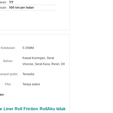
aran:
T/T
puan:
500 ton per bulan
Ketebalan:
5-35MM
Kawat Kuningan, Serat
Bahan:
Viscose, Serat Kaca, Resin, Dll
ampel gratis:
Tersedia
Fitur:
Tanpa asbes
an
,
 Liner Roll Friction Roll
Aku tidak