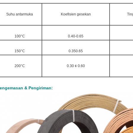
Suhu antarmuka
Koefisien gesekan
Tin
100°C
0.40-0.65
150°C
0.350.65
200°C
0.30 ¢ 0.60
engemasan & Pengiriman: