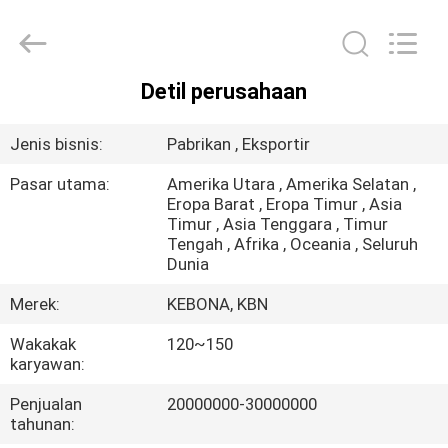
Zhengzhou
Kebona
Industry
Co.,
Ltd.
All
Rights
Detil perusahaan
Reserved.
RUMAH
Jenis bisnis:
Pabrikan , Eksportir
PRODUK
Pasar utama:
Amerika Utara , Amerika Selatan ,
Eropa Barat , Eropa Timur , Asia
Timur , Asia Tenggara , Timur
TENTANG
Tengah , Afrika , Oceania , Seluruh
KAMI
Dunia
Merek:
KEBONA, KBN
TUR
Wakakak
120~150
PABRIK
karyawan:
Penjualan
20000000-30000000
KONTROL
tahunan: