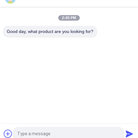
2:45 PM
Good day, what product are you looking for?
Bad Request
Semua
Gulungan Lapisan 
Lapisan Gulungan 
Rem
Rem
Woven Brake Lining 
Bahan Blok Rem
Roll
Bahan Lapisan Rem 
Kampas Rem 
Tenun
Industri
Kampas Rem Bebas 
Seal Ring Gasket
Asbes
Quote request suatu