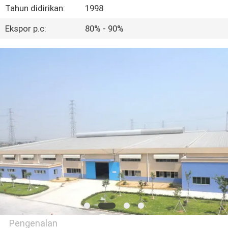
KUALITAS
Tahun didirikan:
1998
Ekspor p.c:
80% - 90%
HUBUNGI
KAMI
PERMINTAAN
PENAWARAN
SITEMAP
PRIVACY
POLICY
Pengenalan