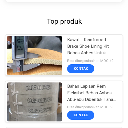
Top produk
Kawat - Reinforced
Brake Shoe Lining Kit
Bebas Asbes Untuk
Sumur Minyak Winch
Bisa dinegosiasikan MOQ:400 KG
KONTAK
Bahan Lapisan Rem
Fleksibel Bebas Asbes
Abu-abu Dibentuk Tahan
Panas
Bisa dinegosiasikan MOQ:600 kg
KONTAK