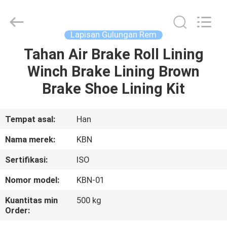
Zhengzhou
Kebona
Industry
Co.,
Ltd.
Lapisan Gulungan Rem
All
Rights
Reserved.
Tahan Air Brake Roll Lining
RUMAH
Winch Brake Lining Brown
PRODUK
Brake Shoe Lining Kit
TENTANG
Tempat asal:
Han
KAMI
Nama merek:
KBN
Sertifikasi:
ISO
TUR
Nomor model:
KBN-01
PABRIK
Kuantitas min
500 kg
Order:
KONTROL