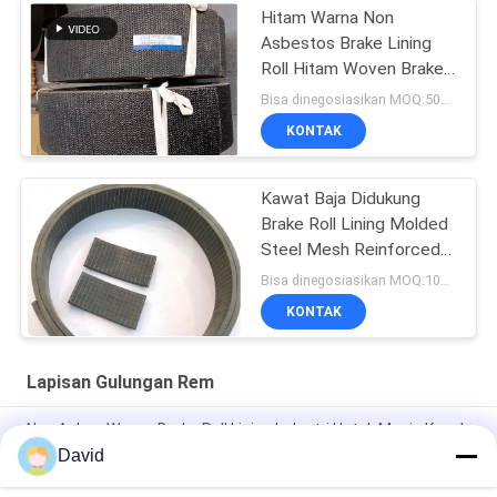
Hitam Warna Non
Asbestos Brake Lining
Roll Hitam Woven Brake
Roll Lining Dark Brake
Bisa dinegosiasikan MOQ:500 kg
KONTAK
Kawat Baja Didukung
Brake Roll Lining Molded
Steel Mesh Reinforced
Rubber Material
Bisa dinegosiasikan MOQ:1000 kg
KONTAK
Lapisan Gulungan Rem
Non Asbes Woven Brake Roll Lining Industri Untuk Mesin Kapal
David
Bagian-bagian Traktor Otomatis Lining Roll Rem dengan
Kuningan Kuningan untuk Rem Drum Brake Shoe