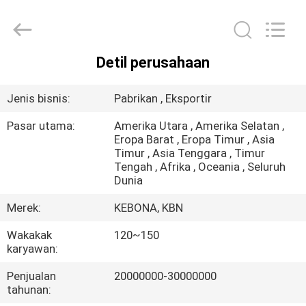
Zhengzhou
Kebona
Industry
Co.,
Ltd.
All
Rights
Detil perusahaan
Reserved.
RUMAH
Jenis bisnis:
Pabrikan , Eksportir
PRODUK
Pasar utama:
Amerika Utara , Amerika Selatan ,
Eropa Barat , Eropa Timur , Asia
Timur , Asia Tenggara , Timur
TENTANG
Tengah , Afrika , Oceania , Seluruh
KAMI
Dunia
Merek:
KEBONA, KBN
TUR
Wakakak
120~150
PABRIK
karyawan:
Penjualan
20000000-30000000
KONTROL
tahunan: