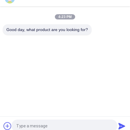
4:23 PM
Good day, what product are you looking for?
Bad Request
Semua
Gulungan Lapisan 
Lapisan Gulungan 
Rem
Rem
Woven Brake Lining 
Bahan Blok Rem
Roll
Bahan Lapisan Rem 
Kampas Rem 
Tenun
Industri
Kampas Rem Bebas 
Seal Ring Gasket
Asbes
Quote request suatu