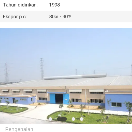
KUALITAS
Tahun didirikan:
1998
Ekspor p.c:
80% - 90%
HUBUNGI
KAMI
PERMINTAAN
PENAWARAN
SITEMAP
PRIVACY
POLICY
Pengenalan