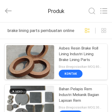
Zhengzhou
Kebona
Industry
Produk
Co.,
Ltd.
All
Rights
Reserved.
RUMAH
brake lining parts pembuatan online
PRODUK
Asbes Resin Brake Roll
Lining Industri Lining
TENTANG
Brake Lining Parts
KAMI
Bisa dinegosiasikan MOQ:800 KGS
KONTAK
TUR
Bahan Pelapis Rem
PABRIK
Industri Mekanik Bagian
Lapisan Rem
KONTROL
Bisa dinegosiasikan MOQ:300 pcs