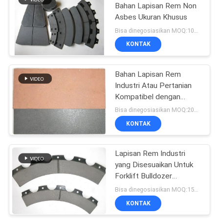
Bahan Lapisan Rem Non
Asbes Ukuran Khusus
Bisa dinegosiasikan MOQ:100 pcs
KONTAK
Bahan Lapisan Rem
Industri Atau Pertanian
Kompatibel dengan
Kebisingan Rendah
Bisa dinegosiasikan MOQ:200 pcs
KONTAK
Lapisan Rem Industri
yang Disesuaikan Untuk
Forklift Bulldozer
Excavator Loader
Bisa dinegosiasikan MOQ:150 PCS
Traktor
KONTAK