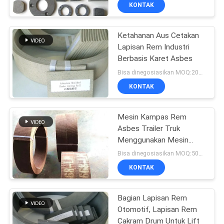
KUALITAS
KONTAK
Ketahanan Aus Cetakan
HUBUNGI
Lapisan Rem Industri
KAMI
Berbasis Karet Asbes
Bisa dinegosiasikan MOQ:2000 kg
PERMINTAAN
KONTAK
PENAWARAN
Mesin Kampas Rem
Asbes Trailer Truk
SITEMAP
Menggunakan Mesin
Kerek Winch Otomatis
Bisa dinegosiasikan MOQ:500 kg
PRIVACY
KONTAK
POLICY
Bagian Lapisan Rem
Otomotif, Lapisan Rem
Cakram Drum Untuk Lift