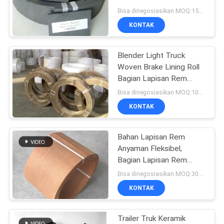
Bisa dinegosiasikan MOQ:1500 KG
KONTAK
Blender Light Truck
Woven Brake Lining Roll
Bagian Lapisan Rem
Pabrik Gula
Bisa dinegosiasikan MOQ:1000 kg
KONTAK
Bahan Lapisan Rem
Anyaman Fleksibel,
Bagian Lapisan Rem
Dengan Kuningan
Bisa dinegosiasikan MOQ:300 kg
KONTAK
Trailer Truk Keramik