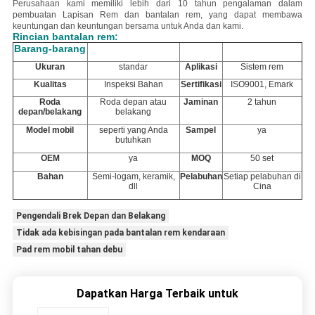
Perusahaan kami memiliki lebih dari 10 tahun pengalaman dalam
pembuatan Lapisan Rem dan bantalan rem, yang dapat membawa
keuntungan dan keuntungan bersama untuk Anda dan kami.
Rincian bantalan rem:
Barang-barang
Ukuran
standar
Aplikasi
Sistem rem
Kualitas
Inspeksi Bahan
Sertifikasi
ISO9001, Emark
Roda
Roda depan atau
Jaminan
2 tahun
depan/belakang
belakang
Model mobil
seperti yang Anda
Sampel
ya
butuhkan
OEM
ya
MOQ
50 set
Bahan
Semi-logam, keramik,
Pelabuhan
Setiap pelabuhan di
dll
Cina
Pengendali Brek Depan dan Belakang
Tidak ada kebisingan pada bantalan rem kendaraan
Pad rem mobil tahan debu
Dapatkan Harga Terbaik untuk