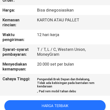
Order:
KUALITAS
Harga:
Bisa dinegosiasikan
HUBUNGI
Kemasan
KARTON ATAU PALLET
rincian:
KAMI
Waktu
12 hari kerja
pengiriman:
PERMINTAAN
Syarat-syarat
T / T, L / C, Western Union,
PENAWARAN
pembayaran:
MoneyGram
Menyediakan
20.000 set per bulan
SITEMAP
kemampuan:
Cahaya Tinggi:
,
Pengendali Brek Depan dan Belakang
PRIVACY
Tidak ada kebisingan pada bantalan rem
kendaraan
POLICY
,
Pad rem mobil tahan debu
HARGA TERBAIK