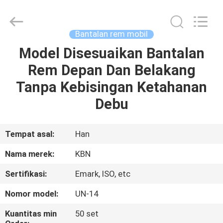
Zhengzhou
Kebona
Industry
Co.,
Ltd.
Bantalan rem mobil
All
Rights
Reserved.
Model Disesuaikan Bantalan
RUMAH
Rem Depan Dan Belakang
PRODUK
Tanpa Kebisingan Ketahanan
Debu
TENTANG
KAMI
Tempat asal:
Han
Nama merek:
KBN
TUR
Sertifikasi:
Emark, ISO, etc
PABRIK
Nomor model:
UN-14
KONTROL
Kuantitas min
50 set