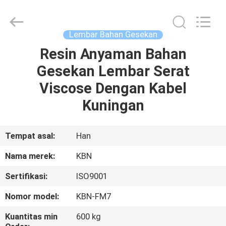
Zhengzhou
Kebona
Industry
Co.,
Ltd.
Lembar Bahan Gesekan
All
Rights
Reserved.
Resin Anyaman Bahan
RUMAH
Gesekan Lembar Serat
PRODUK
Viscose Dengan Kabel
Kuningan
TENTANG
KAMI
Tempat asal:
Han
Nama merek:
KBN
TUR
Sertifikasi:
ISO9001
PABRIK
Nomor model:
KBN-FM7
KONTROL
Kuantitas min
600 kg