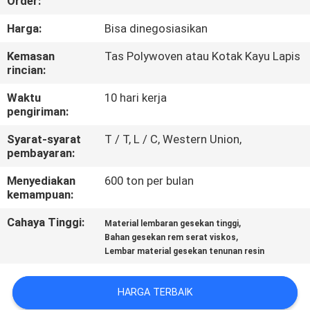
Order:
KUALITAS
Harga:
Bisa dinegosiasikan
HUBUNGI
Kemasan
Tas Polywoven atau Kotak Kayu Lapis
rincian:
KAMI
Waktu
10 hari kerja
pengiriman:
PERMINTAAN
Syarat-syarat
T / T, L / C, Western Union,
PENAWARAN
pembayaran:
Menyediakan
600 ton per bulan
SITEMAP
kemampuan:
Cahaya Tinggi:
,
Material lembaran gesekan tinggi
PRIVACY
,
Bahan gesekan rem serat viskos
Lembar material gesekan tenunan resin
POLICY
HARGA TERBAIK