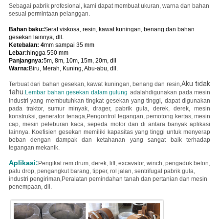
Sebagai pabrik profesional, kami dapat membuat ukuran, warna dan bahan
sesuai permintaan pelanggan.
Bahan baku:
Serat viskosa, resin, kawat kuningan, benang dan bahan
gesekan lainnya, dll.
Ketebalan: 4
mm sampai 35 mm
Lebar:
hingga 550 mm
Panjangnya:
5m, 8m, 10m, 15m, 20m, dll
Warna:
Biru, Merah, Kuning, Abu-abu, dll.
Aku tidak
Terbuat dari bahan gesekan, kawat kuningan, benang dan resin,
tahu.
Lembar bahan gesekan dalam gulung
adalah
digunakan pada mesin
industri yang membutuhkan tingkat gesekan yang tinggi, dapat digunakan
pada traktor, sumur minyak, drager, pabrik gula, derek, derek, mesin
konstruksi, generator tenaga,Pengontrol tegangan, pemotong kertas, mesin
cap, mesin peleburan kaca, sepeda motor dan di antara banyak aplikasi
lainnya.
Koefisien gesekan memiliki kapasitas yang tinggi untuk menyerap
beban dengan dampak dan ketahanan yang sangat baik terhadap
tegangan mekanik.
Aplikasi:
Pengikat rem drum, derek, lift, excavator, winch, pengaduk beton,
palu drop, pengangkut barang, tipper, rol jalan, sentrifugal pabrik gula,
industri pengiriman,Peralatan pemindahan tanah dan pertanian dan mesin
penempaan, dll.