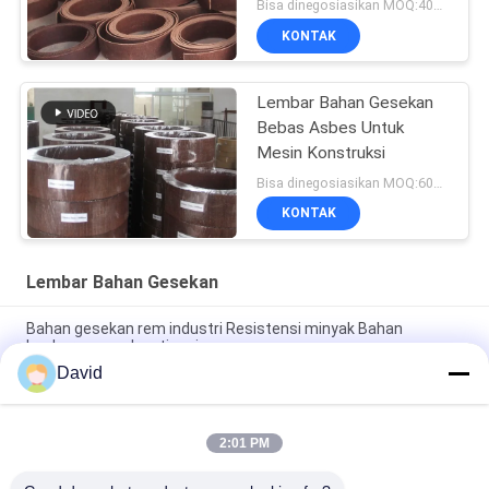
Tinggi
Bisa dinegosiasikan MOQ:400 KG
KONTAK
Lembar Bahan Gesekan
Bebas Asbes Untuk
Mesin Konstruksi
Bisa dinegosiasikan MOQ:600 kg
KONTAK
Lembar Bahan Gesekan
Bahan gesekan rem industri Resistensi minyak Bahan
lembaran gesekan tinggi
David
Windlass Winch Tractor Friction Material Sheet Friction Lining
Kekuatan Tinggi
2:01 PM
Bahan Gesekan Industri Bentuk Disesuaikan Lapisan Rem
Kekuatan Bending Tinggi