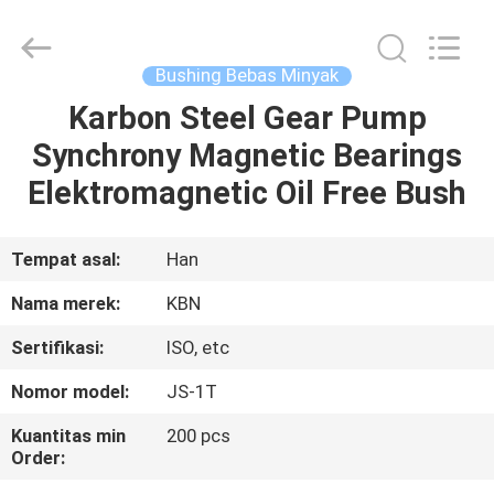
Zhengzhou
Kebona
Industry
Co.,
Ltd.
Bushing Bebas Minyak
All
Rights
Reserved.
Karbon Steel Gear Pump
RUMAH
Synchrony Magnetic Bearings
PRODUK
Elektromagnetic Oil Free Bush
TENTANG
Tempat asal:
Han
KAMI
Nama merek:
KBN
Sertifikasi:
ISO, etc
TUR
Nomor model:
JS-1T
PABRIK
Kuantitas min
200 pcs
Order:
KONTROL