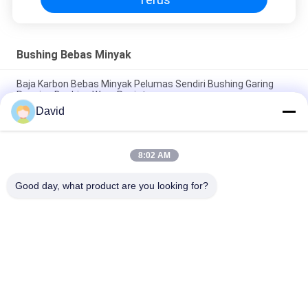
Bushing Bebas Minyak
Baja Karbon Bebas Minyak Pelumas Sendiri Bushing Garing
Running Bushing Wear Resistance
David
Anti-Wear Oil Free Bushing dengan PTFE Bronze Bushing
Bronze Mesh dengan PTFE BUshings
8:02 AM
Minyak Kebisingan Rendah Diresapi Bushing Perunggu Bahan
Pelumas Diri Sendiri
Good day, what product are you looking for?
Bad Request
Semua
Gulungan Lapisan 
Lapisan Gulungan 
Rem
Rem
Woven Brake Lining 
Bahan Blok Rem
Roll