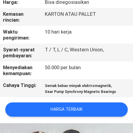
Harga:
Bisa dinegosiasikan
KUALITAS
Kemasan
KARTON ATAU PALLET
rincian:
HUBUNGI
KAMI
Waktu
10 hari kerja
pengiriman:
Syarat-syarat
T / T, L / C, Western Union,
PERMINTAAN
pembayaran:
PENAWARAN
Menyediakan
50.000 per bulan
kemampuan:
SITEMAP
Cahaya Tinggi:
,
Semak bebas minyak elektromagnetik
Gear Pump Synchrony Magnetic Bearings
PRIVACY
POLICY
HARGA TERBAIK