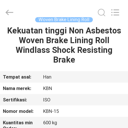
Zhengzhou
Kebona
Industry
Co.,
Ltd.
Woven Brake Lining Roll
All
Rights
Reserved.
Kekuatan tinggi Non Asbestos
RUMAH
Woven Brake Lining Roll
PRODUK
Windlass Shock Resisting
Brake
TENTANG
KAMI
Tempat asal:
Han
Nama merek:
KBN
TUR
Sertifikasi:
ISO
PABRIK
Nomor model:
KBN-15
KONTROL
Kuantitas min
600 kg