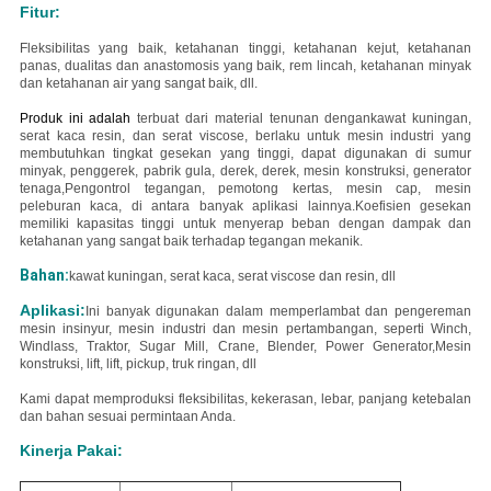
Fitur:
Fleksibilitas yang baik, ketahanan tinggi, ketahanan kejut, ketahanan
panas, dualitas dan anastomosis yang baik, rem lincah, ketahanan minyak
dan ketahanan air yang sangat baik, dll.
Produk ini adalah
terbuat dari material tenunan dengan
kawat kuningan,
serat kaca resin, dan serat viscose
, berlaku untuk mesin industri yang
membutuhkan tingkat gesekan yang tinggi, dapat digunakan di sumur
minyak, penggerek, pabrik gula, derek, derek, mesin konstruksi, generator
tenaga,Pengontrol tegangan, pemotong kertas, mesin cap, mesin
peleburan kaca, di antara banyak aplikasi lainnya.Koefisien gesekan
memiliki kapasitas tinggi untuk menyerap beban dengan dampak dan
ketahanan yang sangat baik terhadap tegangan mekanik.
Bahan:
kawat kuningan, serat kaca, serat viscose dan resin, dll
Aplikasi:
Ini banyak digunakan dalam memperlambat dan pengereman
mesin insinyur, mesin industri dan mesin pertambangan, seperti Winch,
Windlass, Traktor, Sugar Mill, Crane, Blender, Power Generator,Mesin
konstruksi, lift, lift, pickup, truk ringan, dll
Kami dapat memproduksi fleksibilitas, kekerasan, lebar, panjang ketebalan
dan bahan sesuai permintaan Anda.
Kinerja Pakai: