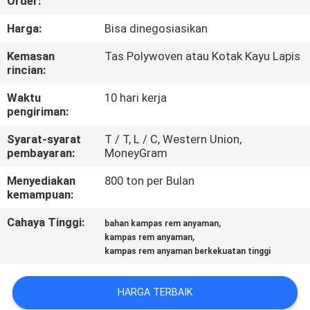
Order:
KUALITAS
Harga:
Bisa dinegosiasikan
HUBUNGI
Kemasan
Tas Polywoven atau Kotak Kayu Lapis
rincian:
KAMI
Waktu
10 hari kerja
pengiriman:
PERMINTAAN
Syarat-syarat
T / T, L / C, Western Union,
PENAWARAN
pembayaran:
MoneyGram
Menyediakan
800 ton per Bulan
SITEMAP
kemampuan:
Cahaya Tinggi:
,
bahan kampas rem anyaman
PRIVACY
,
kampas rem anyaman
kampas rem anyaman berkekuatan tinggi
POLICY
HARGA TERBAIK