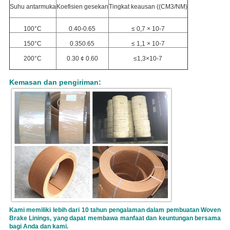
Suhu antarmuka
Koefisien gesekan
Tingkat keausan ((CM3/NM)
100°C
0.40-0.65
≤ 0,7 × 10-7
150°C
0.350.65
≤ 1,1 × 10-7
200°C
0.30 ¢ 0.60
≤1,3×10-7
Kemasan dan pengiriman:
Kami memiliki lebih dari 10 tahun pengalaman dalam pembuatan Woven
Brake Linings, yang dapat membawa manfaat dan keuntungan bersama
bagi Anda dan kami.