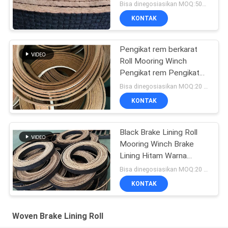
Bisa dinegosiasikan MOQ:500 kg
KONTAK
Pengikat rem berkarat
Roll Mooring Winch
Pengikat rem Pengikat
rem tenun
Bisa dinegosiasikan MOQ:20 gulungan
KONTAK
Black Brake Lining Roll
Mooring Winch Brake
Lining Hitam Warna
Woven Brake Lining
Bisa dinegosiasikan MOQ:20 gulungan
KONTAK
Woven Brake Lining Roll