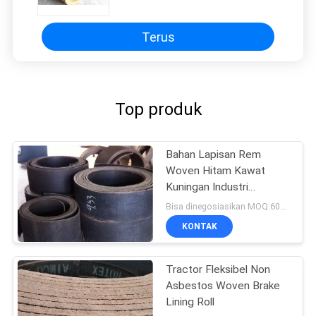
Terus
Top produk
Bahan Lapisan Rem
Woven Hitam Kawat
Kuningan Industri
Diperkuat Crane
Bisa dinegosiasikan MOQ:600 kg
Penggunaan
KONTAK
Tractor Fleksibel Non
Asbestos Woven Brake
Lining Roll