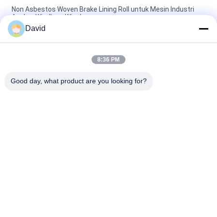
Non Asbestos Woven Brake Lining Roll untuk Mesin Industri
Anchor Windlass Winches
David
Gulungan Lapisan Rem Anyaman Bebas Asbes Untuk Derek
Traktor Pabrik Gula, Hoist, Elevator
8:36 PM
Gulungan Lapisan Rem Tenun Winch Windlass Fleksibel untuk
Mesin Pengeboran Minyak Angkat Capstan
Good day, what product are you looking for?
Bad Request
Semua
Gulungan Lapisan 
Lapisan Gulungan 
Rem
Rem
Woven Brake Lining 
Bahan Blok Rem
Roll
Bahan Lapisan Rem 
Kampas Rem 
Tenun
Industri
Kampas Rem Bebas 